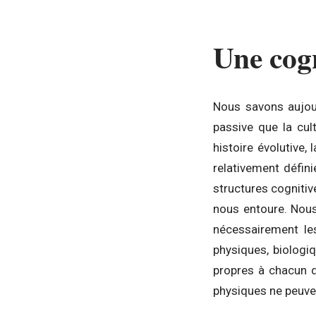
Une cogn
Nous savons aujour
passive que la cul
histoire évolutive,
relativement défin
structures cogniti
nous entoure. Nou
nécessairement le
physiques, biologi
propres à chacun d
physiques ne peuven