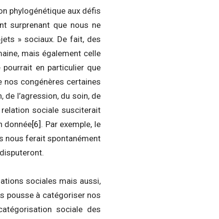
ion phylogénétique aux défis
ent surprenant que nous ne
ets » sociaux. De fait, des
maine, mais également celle
se pourrait en particulier que
de nos congénères certaines
 de l’agression, du soin, de
relation sociale susciterait
on donnée
[6]
. Par exemple, le
es nous ferait spontanément
 disputeront.
lations sociales mais aussi,
ous pousse à catégoriser nos
catégorisation sociale des