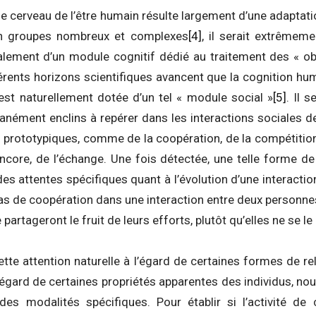
e cerveau de l’être humain résulte largement d’une adaptat
en groupes nombreux et complexes
[4]
, il serait extrêmem
lement d’un module cognitif dédié au traitement des « obj
érents horizons scientifiques avancent que la cognition hu
 est naturellement dotée d’un tel « module social »
[5]
. Il 
nément enclins à repérer dans les interactions sociales 
 prototypiques, comme de la coopération, de la compétition,
core, de l’échange. Une fois détectée, une telle forme de 
s attentes spécifiques quant à l’évolution d’une interacti
 cas de coopération dans une interaction entre deux personn
e partageront le fruit de leurs efforts, plutôt qu’elles ne se le
cette attention naturelle à l’égard de certaines formes de re
l’égard de certaines propriétés apparentes des individus, n
es modalités spécifiques. Pour établir si l’activité de 