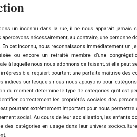
ction
ons un inconnu dans la rue, il ne nous apparaît jamais so
us apercevons nécessairement, au contraire, une personne d
s. En cet inconnu, nous reconnaissons immédiatement un jeu
isée ou encore un retraité membre d’une congrégation 
ale à laquelle nous nous adonnons ce faisant, si elle peut s
irrépressible, requiert pourtant une parfaite maîtrise des 
 les indices sur lesquels nous nous appuyons pour catégori
ation du moment détermine le type de catégories qu’il est pe
dentifier correctement les propriétés sociales des pers
 est pourtant extrêmement important pour nous permettre
nement social. Au cours de leur socialisation, les enfants 
age des catégories en usage dans leur univers socioculturel
nt.