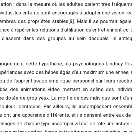
isation : dans la mesure où les adultes parlent très fréqu
ividus, les enfants sont encouragés à adopter une vision réa
membres des propriétés stables
[8]
. Mais il se pourrait éga
nce à repérer les relations d’affiliation qu’entretiennent ce
es classent dans des groupes au sein desquels ils antic
riquement cette hypothèse, les psychologues Lindsey Powe
xpériences avec des bébés âgés d’au maximum une année, af
 ou de l’apprentissage empirique personnel sur leurs réacti
bés des animations vidéo mettant en scène des individ
e dotée de gros yeux. La moitié de ces individus sont d’u
ouleur identiques. Par ailleurs, ils accomplissent ensembl
s ont une apparence différente, et ils dansent entre eux de
nages de chaque type accomplir à tour de rôle une action n