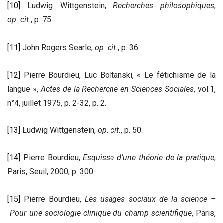
[10]
Ludwig Wittgenstein,
Recherches philosophiques
,
o
p.
c
it.
, p. 75.
[11]
John Rogers Searle,
op c
it.
, p. 36.
[12]
Pierre Bourdieu, Luc Boltanski, « Le fétichisme de la
langue »,
Actes de la Recherche en Sciences Sociales
, vol.1,
n°4, juillet 1975, p. 2-32, p. 2.
[13]
Ludwig Wittgenstein,
op. cit.
, p. 50.
[14]
Pierre Bourdieu,
Esquisse d’une théorie de la pratique
,
Paris, Seuil, 2000, p. 300.
[15]
Pierre Bourdieu,
Les usages sociaux de la science
–
Pour une sociologie clinique du champ scientifique
, Paris,