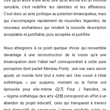
Dire qu’un arbre a une âme, dire qu’un animal est un individu
sensible, c’est redéfinir les identités et les affiliations.
C’est donc un acte politique au potentiel émancipateur, mais
qui s’accompagne rapidement de nouvelles légendes, de
nouveaux enchanteurs qui rendent la nouvelle description
acceptable et justifiable, puis acceptée et justifiée.
Nous atteignons à ce point quelque chose qui ressemble
davantage à une
reconstruction
de la vision qu’à une
émancipation dont l’idéal naïf correspondrait à cette pure
perception dont parlait Merleau-Ponty : une vue sans savoir
ajouté, un monde livré brut à notre œil. Une vision à l’état
esthétique, « pur suspens, moment où la forme est
éprouvée pour elle-même »
[27]
. Pour J. Rancière, ce
« régime esthétique des arts »
[28]
correspond en effet à un
abandon du projet éducatif, celui qui transparait à travers
tout dispositif de savoir-voir. L’œuvre produite selon ce