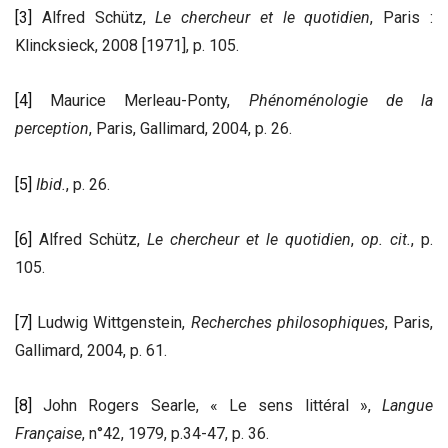
[3]
Alfred Schütz,
Le chercheur et le quotidien
, Paris :
Klincksieck, 2008 [1971], p. 105.
[4]
Maurice Merleau-Ponty,
Phénoménologie de la
perception
, Paris, Gallimard, 2004, p. 26.
[5]
Ibid.
, p. 26.
[6]
Alfred Schütz,
Le chercheur et le quotidien
,
o
p.
c
it.
, p.
105.
[7]
Ludwig Wittgenstein,
Recherches philosophiques
, Paris,
Gallimard, 2004, p. 61.
[8]
John Rogers Searle, « Le sens littéral »,
Langue
Française
, n°42, 1979, p.34-47, p. 36.