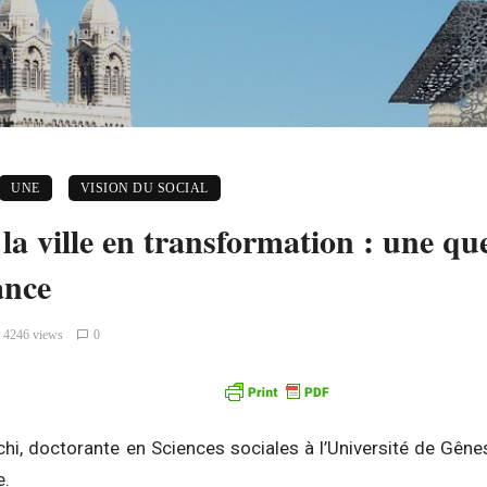
UNE
VISION DU SOCIAL
la ville en transformation : une qu
ance
4246 views
0
hi, doctorante en Sciences sociales à l’Université de Gêne
e.