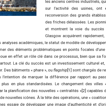
les anciens centres industriels, q
sur l’activité des usines, on
reconversion des grands établiss
des friches délaissées. Les pionn
et montrent la voie du succès : 
Glasgow acquièrent rapidement, 
es analyses académiques, le statut de modèle de développem
rmer des éléments problématiques en points focales d’une
 joue en effet un rôle clé dans ce processus, bien que sa f
artout. La clé du succès est un investissement culturel et, 
er. Des bâtiments « phare », ou
flagship
[1]
sont chargés de rep
ns l’intention de marquer la différence par rapport au pa
plus en plus standardisées. Le changement des villes « 
r la planification des nouvelles « centralités »
[2]
capables d
 de nouvelles icônes. À la tête des opérations, une « coaliti
ines essaie de développer une image d’authenticité et d’ori