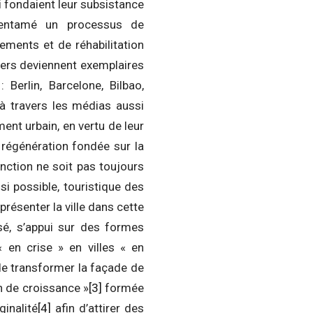
ui fondaient leur subsistance
t entamé un processus de
ements et de réhabilitation
iers deviennent exemplaires
Berlin, Barcelone, Bilbao,
à travers les médias aussi
ent urbain, en vertu de leur
 régénération fondée sur la
onction ne soit pas toujours
si possible, touristique des
résenter la ville dans cette
ssé, s’appui sur des formes
en crise » en villes « en
e transformer la façade de
on de croissance »
[3]
formée
ginalité
[4]
afin d’attirer des