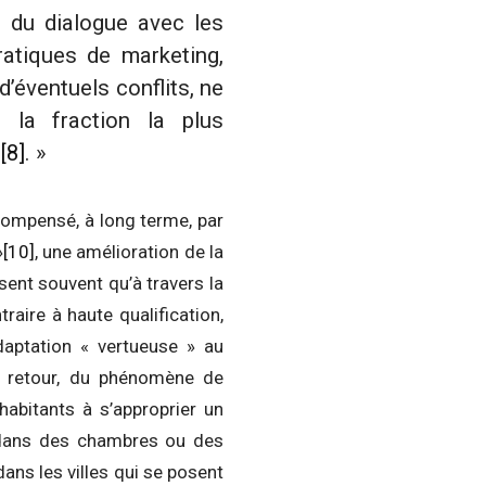
n du dialogue avec les
ratiques de marketing,
d’éventuels conflits, ne
c la fraction la plus
n
[8]
. »
compensé, à long terme, par
»
[10]
, une amélioration de la
sent souvent qu’à travers la
raire à haute qualification,
daptation « vertueuse » au
e retour, du phénomène de
 habitants à s’approprier un
es dans des chambres ou des
ans les villes qui se posent