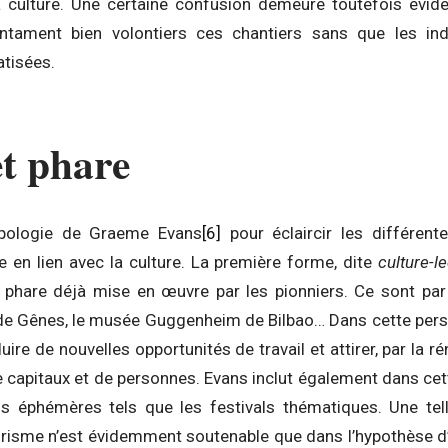
a culture. Une certaine confusion demeure toutefois évid
 entament bien volontiers ces chantiers sans que les ind
atisées.
et phare
typologie de Graeme Evans
[6]
pour éclaircir les différen
le en lien avec la culture. La première forme, dite
culture-l
 phare déjà mise en œuvre par les pionniers. Ce sont pa
 de Gênes, le musée Guggenheim de Bilbao… Dans cette pers
uire de nouvelles opportunités de travail et attirer, par la r
e capitaux et de personnes. Evans inclut également dans ce
els éphémères tels que les festivals thématiques. Une te
tourisme n’est évidemment soutenable que dans l’hypothèse