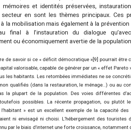
, mémoires et identités préservées, instauratio
 secteur en sont les thèmes principaux. Ces p
 à la mobilisation mais également à la prévention 
au final à l’instauration du dialogue qu’ave
lement ou économiquement avertie de la populatio
e de savoir si ce « déficit démocratique »
[9]
pourrait être 
apital valorisable, capable de générer par un « effet Pareto 
ous les habitants. Les retombées immédiates ne se concréti
non qualifiés (dans la restauration, le ménage…) ou au cont
s la plupart de la population. Des voies différentes d’a
outefois possibles. La récente propagation, ou plutôt l
z l’habitant » est un excellent exemple de la capacité des
avaient ni envisagé ni choisi. L’hébergement des tourist
u par le biais d’internet une forte croissance, notamment d