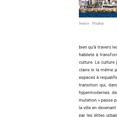
Source : Pixabay
bien qu’à travers l
habileté à transfo
culture. La culture
claire ni la même p
espaces à requalifi
transition qui, da
hypermodernes de 
mutation » passe pa
la ville en devenant
par les élites urba