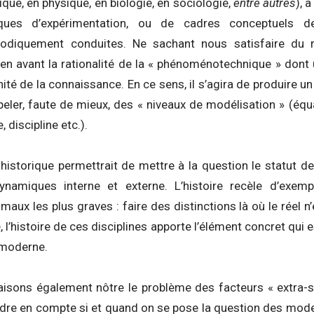
ique, en physique, en biologie, en sociologie,
entre autres
), 
niques d’expérimentation, ou de cadres conceptuels de
odiquement conduites. Ne sachant nous satisfaire du ra
en avant la rationalité de la « phénoménotechnique » dont 
ité de la connaissance. En ce sens, il s’agira de produire u
ppeler, faute de mieux, des « niveaux de modélisation » (éq
 discipline etc.).
historique permettrait de mettre à la question le statut d
namiques interne et externe. L’histoire recèle d’exempl
aux les plus graves : faire des distinctions là où le réel n’e
, l’histoire de ces disciplines apporte l’élément concret qui e
 moderne.
faisons également nôtre le problème des facteurs « extra-sc
ndre en compte si et quand on se pose la question des mod