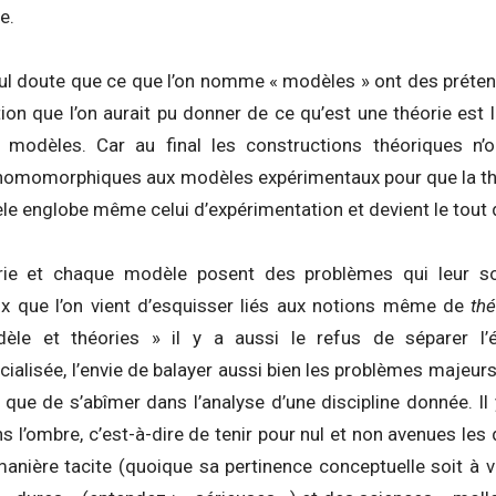
e.
 nul doute que ce que l’on nomme « modèles » ont des prétent
tion que l’on aurait pu donner de ce qu’est une théorie est l
 modèles. Car au final les constructions théoriques n’
omomorphiques aux modèles expérimentaux pour que la théo
le englobe même celui d’expérimentation et devient le tout
rie et chaque modèle posent des problèmes qui leur so
x que l’on vient d’esquisser liés aux notions même de
thé
odèle et théories » il y a aussi le refus de séparer l’
cialisée, l’envie de balayer aussi bien les problèmes majeur
e que de s’abîmer dans l’analyse d’une discipline donnée. Il 
 l’ombre, c’est-à-dire de tenir pour nul et non avenues les
nière tacite (quoique sa pertinence conceptuelle soit à 