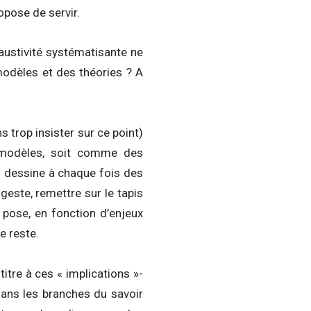
opose de servir.
austivité systématisante ne
modèles et des théories ? A
s trop insister sur ce point)
 modèles, soit comme des
n dessine à chaque fois des
geste, remettre sur le tapis
n pose, en fonction d’enjeux
le reste.
itre à ces « implications »-
dans les branches du savoir