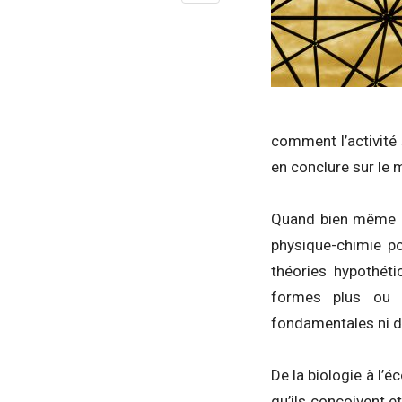
comment l’activité 
en conclure sur le
Quand bien même au
physique-chimie p
théories hypothét
formes plus ou m
fondamentales ni de
De la biologie à l’
qu’ils conçoivent e