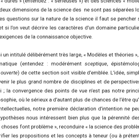
« dures » (entendez : « sérieuses ») et des sciences « molle
 deux dimensions de la science des ne sont pas séparées lorsq
s questions sur la nature de la science il faut se pencher su
 et si l’on veut décrire les caractères d’un domaine particul
 exigences de la connaissance objective.
i un intitulé délibérément très large, « Modèles et théories 
matique (entendez : modérément
sceptique
, épistémol
t
ouverte
) de cette section soit visible d’emblée. L’idée, simple
nir le plus grand nombre de disciplines et de perspectives 
 ; la convergence des points de vue n’est pas notre principe
sophie, où le sérieux a d’autant plus de chances de l’être qu’i
intellectuelles, notre première déclaration d’intention ne pe
ypothèses nous intéressent bien plus que la pérennité des
choses font problème », reconduire « la science des problèm
ifier les propositions et les concepts à teneur (ou à prétent