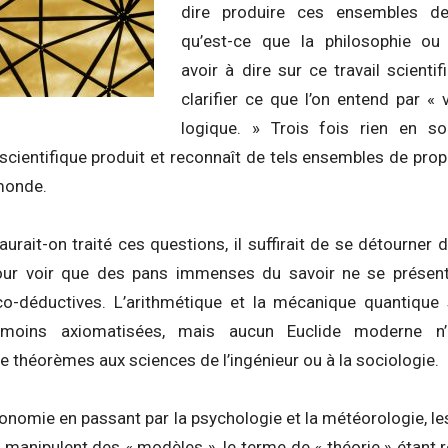
dire produire ces ensembles de 
qu’est-ce que la philosophie ou 
avoir à dire sur ce travail scient
clarifier ce que l’on entend par « 
logique. » Trois fois rien en so
scientifique produit et reconnaît de tels ensembles de propo
 monde.
rait-on traité ces questions, il suffirait de se détourner
our voir que des pans immenses du savoir ne se présen
ico-déductives. L’arithmétique et la mécanique quantiqu
oins axiomatisées, mais aucun Euclide moderne n’a
 théorèmes aux sciences de l’ingénieur ou à la sociologie.
économie en passant par la psychologie et la météorologie, 
t manipulent des « modèles », le terme de « théorie » étant