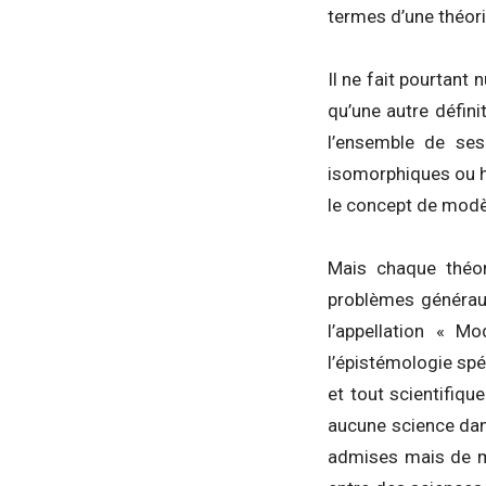
termes d’une théori
Il ne fait pourtant
qu’une autre défini
l’ensemble de ses
isomorphiques ou h
le concept de modè
Mais chaque théo
problèmes générau
l’appellation « M
l’épistémologie spé
et tout scientifiqu
aucune science dans
admises mais de ma