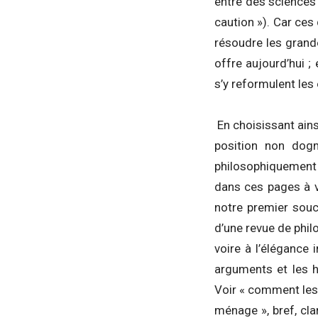
entre des sciences 
caution »). Car ces
résoudre les grande
offre aujourd’hui ;
s’y reformulent les
En choisissant ains
position non dog
philosophiquemen
dans ces pages à ve
notre premier souci
d’une revue de philo
voire à l’élégance 
arguments et les h
Voir « comment les 
ménage », bref, clar