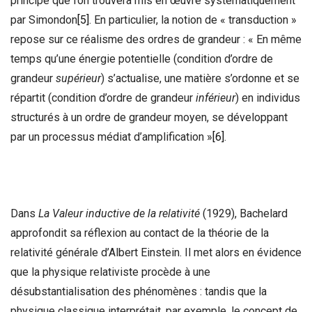
principe que l’on trouvera mis en œuvre systématiquement
par Simondon
[5]
. En particulier, la notion de « transduction »
repose sur ce réalisme des ordres de grandeur : « En même
temps qu’une énergie potentielle (condition d’ordre de
grandeur
supérieur
) s’actualise, une matière s’ordonne et se
répartit (condition d’ordre de grandeur
inférieur
) en individus
structurés à un ordre de grandeur moyen, se développant
par un processus médiat d’amplification »
[6]
.
Dans
La Valeur inductive de la relativité
(1929), Bachelard
approfondit sa réflexion au contact de la théorie de la
relativité générale d’Albert Einstein. Il met alors en évidence
que la physique relativiste procède à une
désubstantialisation des phénomènes : tandis que la
physique classique interprétait, par exemple, le concept de