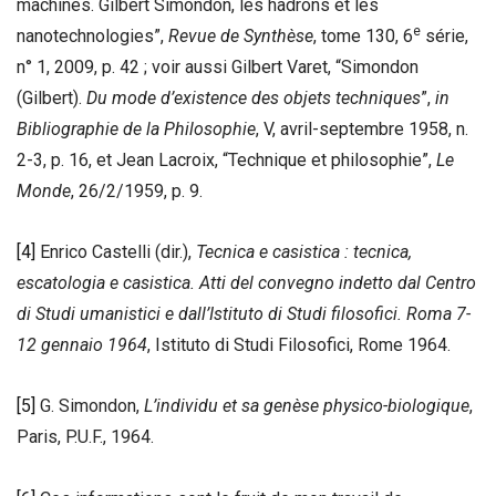
machines. Gilbert Simondon, les hadrons et les
e
nanotechnologies”,
Revue de Synthèse
, tome 130, 6
série,
n° 1, 2009, p. 42 ; voir aussi Gilbert Varet, “Simondon
(Gilbert).
Du mode d’existence des objets techniques
”,
in
Bibliographie de la Philosophie
, V, avril-septembre 1958, n.
2-3, p. 16, et Jean Lacroix, “Technique et philosophie”,
Le
Monde
, 26/2/1959, p. 9.
[4]
Enrico Castelli (dir.),
Tecnica e casistica : tecnica,
escatologia e casistica. Atti del convegno indetto dal Centro
di Studi umanistici e dall’Istituto di Studi filosofici. Roma 7-
12 gennaio 1964
, Istituto di Studi Filosofici, Rome 1964.
[5]
G. Simondon,
L’individu et sa genèse physico-biologique
,
Paris, P.U.F., 1964.