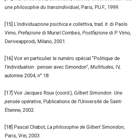
une philosophie du transindividuel
, Paris, P.U.F., 1999.
[15]
L’individuazione psichica e collettiva
, trad. it. di Paolo
Virno,
Prefazione
di Muriel Combes,
Postfazione
di P. Virno,
Deriveapprodi, Milano, 2001.
[16]
Voir en particulier le numéro spécial “Politique de
l’individuation : penser avec Simondon”,
Multitudes
, IV,
automne 2004, n° 18.
[17]
Voir Jacques Roux (coord.),
Gilbert Simondon. Une
pensée opérative
, Publications de l’Université de Saint-
Étienne, 2002.
[18]
Pascal Chabot,
La philosophie de Gilbert Simondon
,
Paris, Vrin, 2003.