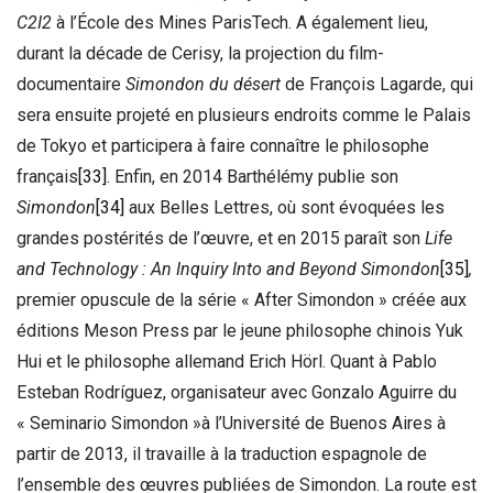
C2I2
à l’École des Mines ParisTech. A également lieu,
durant la décade de Cerisy, la projection du film-
documentaire
Simondon du désert
de François Lagarde, qui
sera ensuite projeté en plusieurs endroits comme le Palais
de Tokyo et participera à faire connaître le philosophe
français
[33]
. Enfin, en 2014 Barthélémy publie son
Simondon
[34]
aux Belles Lettres, où sont évoquées les
grandes postérités de l’œuvre, et en 2015 paraît son
Life
and Technology : An Inquiry Into and Beyond Simondon
[35]
,
premier opuscule de la série « After Simondon » créée aux
éditions Meson Press par le jeune philosophe chinois Yuk
Hui et le philosophe allemand Erich Hörl. Quant à Pablo
Esteban Rodríguez, organisateur avec Gonzalo Aguirre du
« Seminario Simondon »à l’Université de Buenos Aires à
partir de 2013, il travaille à la traduction espagnole de
l’ensemble des œuvres publiées de Simondon. La route est