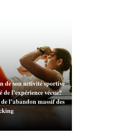
n de son activité sportive
ité de l’expérience vécue?
e de l’abandon massif des
acking