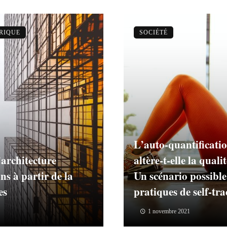
ÉRIQUE
SOCIÉTÉ
L’auto-quantificatio
’architecture
altère-t-elle la qual
s à partir de la
Un scénario possibl
es
pratiques de self-tr
1 novembre 2021