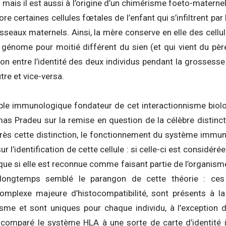
mais il est aussi à l’origine d’un chimérisme foeto-maternel.
e certaines cellules fœtales de l’enfant qui s’infiltrent par
sseaux maternels. Ainsi, la mère conserve en elle des cell
énome pour moitié différent du sien (et qui vient du père).
on entre l’identité des deux individus pendant la grossesse :
tre et vice-versa.
e immunologique fondateur de cet interactionnisme biolog
as Pradeu sur la remise en question de la célèbre distinct
près cette distinction, le fonctionnement du système immunit
ur l’identification de cette cellule : si celle-ci est considér
 que si elle est reconnue comme faisant partie de l’organisme
ongtemps semblé le parangon de cette théorie : ces an
omplexe majeure d’histocompatibilité, sont présents à la
nisme et sont uniques pour chaque individu, à l’exceptio
a comparé le système HLA à une sorte de carte d’identité