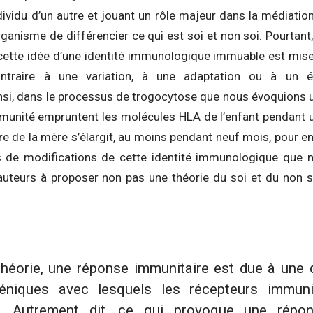
dividu d’un autre et jouant un rôle majeur dans la médiatio
rganisme de différencier ce qui est soi et non soi. Pourta
cette idée d’une identité immunologique immuable est mise
ntraire à une variation, à une adaptation ou à un éla
si, dans le processus de trogocytose que nous évoquions un 
mmunité empruntent les molécules HLA de l’enfant pendant u
re de la mère s’élargit, au moins pendant neuf mois, pour eng
 de modifications de cette identité immunologique que no
auteurs à proposer non pas une théorie du soi et du non s
théorie, une réponse immunitaire est due à une d
géniques avec lesquels les récepteurs immuni
nt. Autrement dit, ce qui provoque une répon