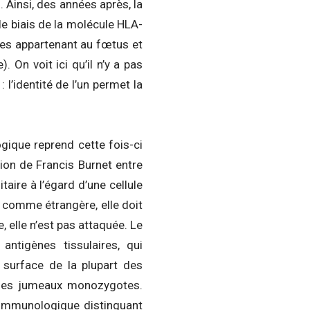
 Ainsi, des années après, la
 le biais de la molécule HLA-
ules appartenant au fœtus et
 On voit ici qu’il n’y a pas
 l’identité de l’un permet la
ique reprend cette fois-ci
ion de Francis Burnet entre
aire à l’égard d’une cellule
ée comme étrangère, elle doit
, elle n’est pas attaquée. Le
tigènes tissulaires, qui
 surface de la plupart des
n des jumeaux monozygotes.
 immunologique distinguant