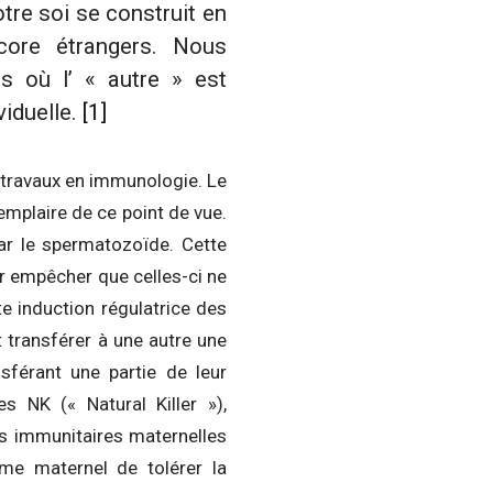
tre soi se construit en
ncore étrangers. Nous
s où l’ « autre » est
viduelle.
[1]
s travaux en immunologie. Le
emplaire de ce point de vue.
par le spermatozoïde. Cette
ur empêcher que celles-ci ne
te induction régulatrice des
t transférer à une autre une
sférant une partie de leur
s NK (« Natural Killer »),
es immunitaires maternelles
me maternel de tolérer la