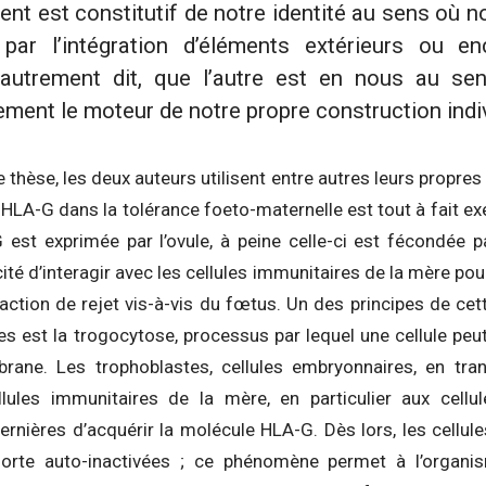
nt est constitutif de notre identité au sens où no
par l’intégration d’éléments extérieurs ou e
autrement dit, que l’autre est en nous au sen
ment le moteur de notre propre construction indi
 thèse, les deux auteurs utilisent entre autres leurs propre
 HLA-G dans la tolérance foeto-maternelle est tout à fait ex
est exprimée par l’ovule, à peine celle-ci est fécondée 
ité d’interagir avec les cellules immunitaires de la mère po
ction de rejet vis-à-vis du fœtus. Un des principes de cet
es est la trogocytose, processus par lequel une cellule peu
ane. Les trophoblastes, cellules embryonnaires, en tran
les immunitaires de la mère, en particulier aux cellule
ernières d’acquérir la molécule HLA-G. Dès lors, les cellul
orte auto-inactivées ; ce phénomène permet à l’organis