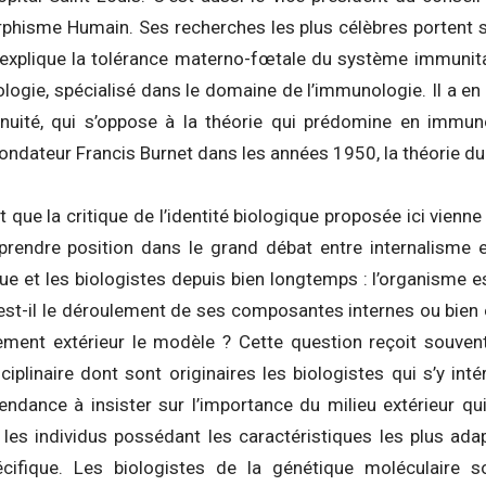
phisme Humain. Ses recherches les plus célèbres portent 
explique la tolérance materno-fœtale du système immunit
ologie, spécialisé dans le domaine de l’immunologie. Il a 
inuité, qui s’oppose à la théorie qui prédomine en immun
ndateur Francis Burnet dans les années 1950, la théorie du 
nt que la critique de l’identité biologique proposée ici vien
 prendre position dans le grand débat entre internalisme e
 et les biologistes depuis bien longtemps : l’organisme est
, est-il le déroulement de ses composantes internes ou bien e
ment extérieur le modèle ? Cette question reçoit souven
iplinaire dont sont originaires les biologistes qui s’y int
 tendance à insister sur l’importance du milieu extérieur 
t les individus possédant les caractéristiques les plus ad
cifique. Les biologistes de la génétique moléculaire so