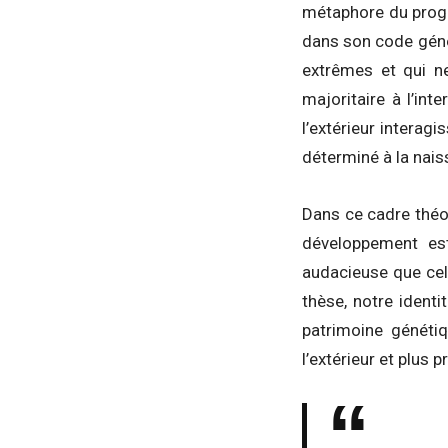
métaphore du progra
dans son code génét
extrêmes et qui n
majoritaire à l’int
l’extérieur interag
déterminé à la nais
Dans ce cadre théor
développement est
audacieuse que cell
thèse, notre identi
patrimoine génétiq
l’extérieur et plus p