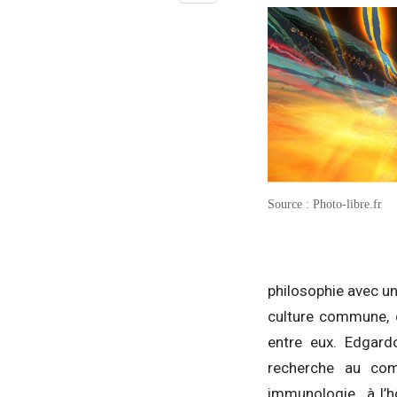
Source : Photo-libre.fr
philosophie avec u
culture commune, c
entre eux. Edgard
recherche au com
immunologie à l’hô