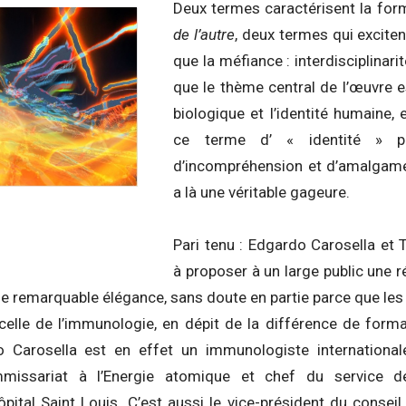
Deux termes caractérisent la for
de l’autre
, deux termes qui excite
que la méfiance : interdisciplinari
que le thème central de l’œuvre es
biologique et l’identité humaine, 
ce terme d’ « identité » peu
d’incompréhension et d’amalgame,
a là une véritable gageure.
Pari tenu : Edgardo Carosella et
à proposer à un large public une r
ne remarquable élégance, sans doute en partie parce que les
elle de l’immunologie, en dépit de la différence de format
o Carosella est en effet un immunologiste international
missariat à l’Energie atomique et chef du service 
pital Saint Louis. C’est aussi le vice-président du conseil