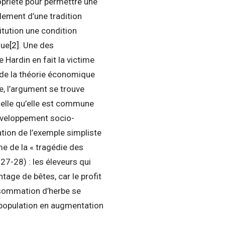
opriété pour permettre une
lement d’une tradition
tution une condition
que
[2]
. Une des
 Hardin en fait la victime
de la théorie économique
e, l’argument se trouve
e telle qu’elle est commune
veloppement socio-
ation de l’exemple simpliste
me de la « tragédie des
27-28) : les éleveurs qui
ntage de bêtes, car le profit
onsommation d’herbe se
e population en augmentation