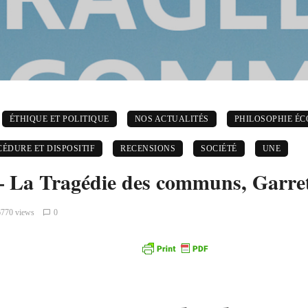
ÉTHIQUE ET POLITIQUE
NOS ACTUALITÉS
PHILOSOPHIE É
ÉDURE ET DISPOSITIF
RECENSIONS
SOCIÉTÉ
UNE
– La Tragédie des communs, Garre
6770 views
0