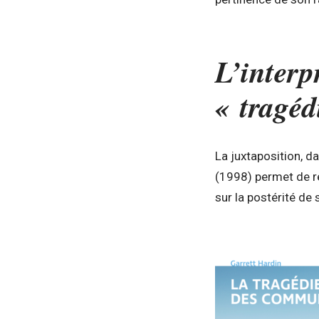
L’interp
« tragéd
La juxtaposition, da
(1998) permet de re
sur la postérité de 