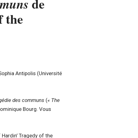
de
mmuns
 the
ophia Antipolis (Université
agédie des communs
(
« The
r Dominique Bourg. Vous
of Hardin’ Tragedy of the