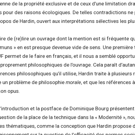
ienne de la propriété exclusive et de ceux d’une limitation dr
ls pour des raisons écologiques. De telles contradictions ne 
ropos de Hardin, ouvert aux interprétations sélectives les pl
ire de (re)lire un ouvrage dont la mention est si fréquente q
muns » en est presque devenue vide de sens. Une première 
F permet de le faire en français, et il nous a semblé opportu
 proprement philosophiques de l’ouvrage. Cela paraît d’autan
ences philosophiques qu’il utilise, Hardin traite à plusieurs 
un problème de philosophie
morale
, et que les références 
on opus.
’introduction et la postface de Dominique Bourg présentent l
question de la place de la technique dans la « Modernité », 
tres thématiques, comme la conception que Hardin propose de
aisonnement sur la question de l’efficacité des normes soci