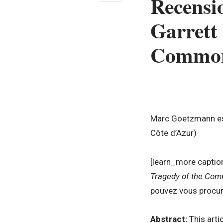
Recensi
Garrett
Common
Marc Goetzmann est 
Côte d’Azur)
[learn_more caption=
Tragedy of the Com
pouvez vous procurer
Abstract:
This arti