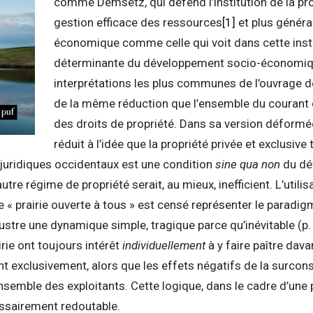
comme Demsetz, qui défend l’institution de la pr
gestion efficace des ressources
[1]
et plus généra
économique comme celle qui voit dans cette insti
déterminante du développement socio-économi
interprétations les plus communes de l’ouvrage de
de la même réduction que l’ensemble du courant 
des droits de propriété. Dans sa version déformé
réduit à l’idée que la propriété privée et exclusiv
juridiques occidentaux est une condition
sine qua non
du dé
re régime de propriété serait, au mieux, inefficient. L’utilis
e « prairie ouverte à tous » est censé représenter le paradig
lustre une dynamique simple, tragique parce qu’inévitable (p. 
rie ont toujours intérêt
individuellement
à y faire paître dava
nt exclusivement, alors que les effets négatifs de la surc
’ensemble des exploitants. Cette logique, dans le cadre d’un
ssairement redoutable.