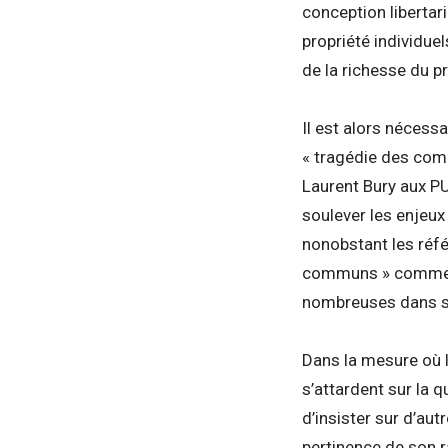
conception libertar
propriété individue
de la richesse du p
Il est alors nécessa
« tragédie des com
Laurent Bury aux PU
soulever les enjeux
nonobstant les référ
communs » comme 
nombreuses dans s
Dans la mesure où l
s’attardent sur la 
d’insister sur d’au
pertinence de son r