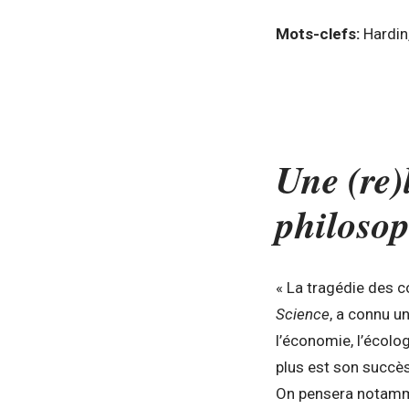
Mots-clefs:
Hardin
Une (re)
philoso
« La tragédie des c
Science
, a connu u
l’économie, l’écolog
plus est son succès
On pensera notammen