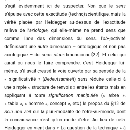
s’agit évidemment ici de suspecter. Non que le
sens
s’épuise avec cette exactitude (techno)scientifique, mais la
vérité placée par Heidegger au-dessus de l’exactitude
relève de l’
axiologie
, qui elle-même ne prend sens que
comme l’
une
des dimensions du sens, l’
ob
-jectivité
définissant une
autre
dimension – ontologique et non pas
axiologique – du sens
pluri
-dimensionnel
[27]
. Et celui qui
aurait pu nous le faire comprendre, c’est Heidegger lui-
même, s’il avait creusé la voie ouverte par sa pensée de la
« significativité » (
Bedeutsamkeit
) sans réduire celle-ci à
une simple « structure de renvois » entre les étants mais en
appliquant
à toute signification
manipulée
(« arbre »,
« table », « homme », concept », etc.) le propos du §13 de
Sein und Zeit
sur la pluri-modalité de l’être-au-monde, dont
la connaissance n’est qu’un mode d’être. Au lieu de cela,
Heidegger en vient dans « La question de la technique » à