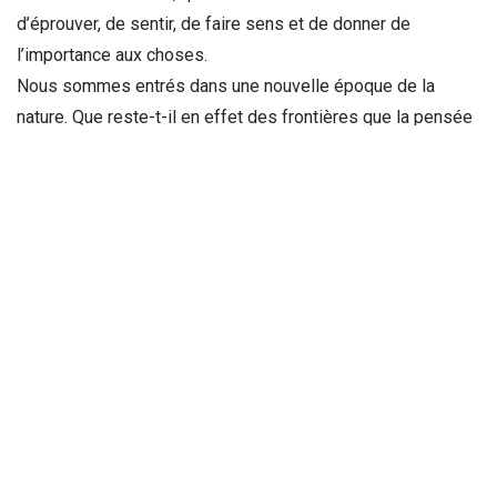
d’éprouver, de sentir, de faire sens et de donner de
l’importance aux choses.
Nous sommes entrés dans une nouvelle époque de la
nature. Que reste-t-il en effet des frontières que la pensée
moderne tentait d’établir entre le vivant et l’inerte, entre la
subjectivité et l’ordre naturel, entre l’apparent et le réel,
entre les valeurs et les faits, entre la conscience et la vie
animale ? Quelle pertinence pourraient encore avoir les
grandes oppositions qui ont présidé à l’invention moderne
de la nature ?
De nouveaux récits, de nouvelles cosmologies, sont
devenus nécessaires pour que nous puissions réarticuler
ce qui jusqu’alors avait été séparé. Ce livre tente de donner
ses droits, à la suite de W. James et d’A. N. Whitehead, à
une approche pluraliste de la nature. Que se passerait-il si
nous attribuions de la subjectivité à tous les êtres, humains