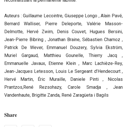
reconnaissant la permanente labilité.
Auteurs : Guillaume Lecointre, Giuseppe Longo , Alain Pavé,
Bernard Walliser, Pierre Deleporte, Valérie Masson-
Delmotte, Hervé Zwirn, Denis Couvet, Hugues Bersini,
Jean-Pierre Bibring , Jonathan Braine, Sébastien Charnoz ,
Patrick De Wever, Emmanuel Douzery, Sylvia Ekström,
Muriel Gargaud, Matthieu Gounelle, Thierry Jacq ,
Emmanuelle Javaux, Etienne Klein , Marc Lachièze-Rey,
Jean-Jacques Letesson, Louis Le Sergeant d’Hendecourt ,
Hervé Martin, Éric Muraille, Daniele Pinti , Nicolas
Prantzos,René Rezsohazy, Carole Smadja , Jean
Vandenhaute, Brigitte Zanda, René Zaragüeta i Bagils
Share