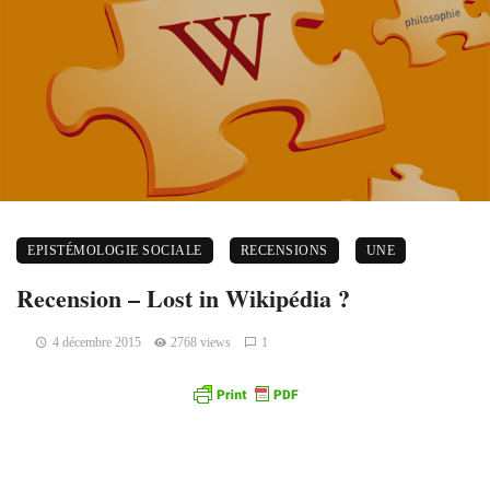
EPISTÉMOLOGIE SOCIALE
RECENSIONS
UNE
Recension – Lost in Wikipédia ?
4 décembre 2015
2768 views
1
Recension par Thibaud Zuppinger de l’ouvrage
Wikipédia
objet scientifique non identifié
, L. Barbe, L. Merzeau et V.