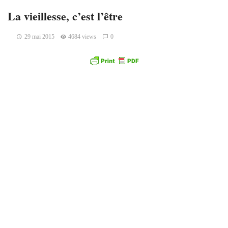
La vieillesse, c’est l’être
29 mai 2015
4684 views
0
La plainte du vieillard : jouissance,
montage et clameur
Jacques Baillagou
Dans son abécédaire, le philosophe Gilles Deleuze lance
cette formule : « la vieillesse, c’est l’être ». Que veut-il dire
exactement ? Peut-être s’agit-il de percevoir sous un tout
autre aspect « la plainte du vieillard », en la considérant
comme une sorte de recadrage à l’égard de ce mot d’ordre