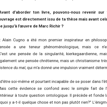
Avant d’aborder ton livre, pouvons-nous revenir sur
ouvrage est directement issu de ta thèse mais avant cela,
re jusqu’à l’œuvre de Marc Richir ?
 :
Alain Cugno a été mon premier inspirateur en philosop
 pensée a une teneur phénoménologique, mais ce n’
’est une pensée de la singularité, kierkegaardienne, ma
t également une pensée chrétienne, mais un christianisme très
xistence du mal
, qui m’a donné une impulsion vraiment déterm
e d’être soi-même et pourtant incapable de se poser dans l’
Mais cette évidence se confond avec le simple fait de l
 antérieur à toute question ontologique. Il précède et fonde
rquoi y a-t-il quelque chose et non pas plutôt rien?” L’énig