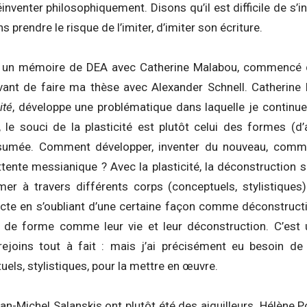
inventer philosophiquement. Disons qu’il est difficile de s’i
prendre le risque de l’imiter, d’imiter son écriture.
fait un mémoire de DEA avec Catherine Malabou, commencé
vant de faire ma thèse avec Alexander Schnell. Catherine 
ité
, développe une problématique dans laquelle je continue d
, le souci de la plasticité est plutôt celui des formes (d
sumée. Comment développer, inventer du nouveau, comm
tente messianique ? Avec la plasticité, la déconstruction 
rmer à travers différents corps (conceptuels, stylistique
cte en s’oubliant d’une certaine façon comme déconstruct
 de forme comme leur vie et leur déconstruction. C’est 
ejoins tout à fait : mais j’ai précisément eu besoin de
uels, stylistiques, pour la mettre en œuvre.
ean-Michel Salanskis ont plutôt été des aiguilleurs. Hélène 