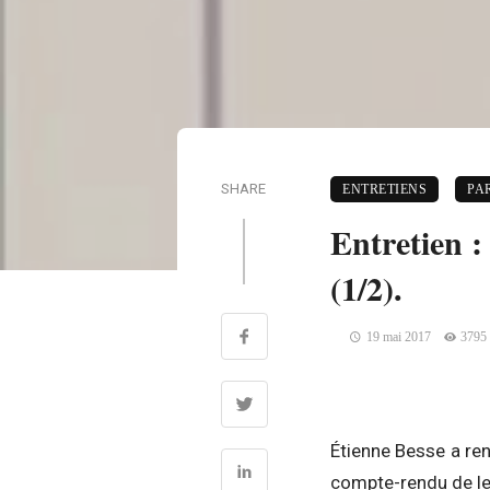
SHARE
ENTRETIENS
PA
Entretien :
(1/2).
19 mai 2017
3795
Étienne Besse a re
compte-rendu de le