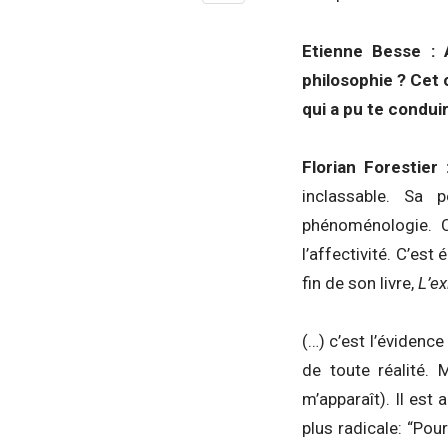
Etienne Besse : 
philosophie ? Cet 
qui a pu te condui
Florian Forestier
inclassable. Sa
phénoménologie. C
l’affectivité. C’es
fin de son livre,
L’e
(…) c’est l’évidenc
de toute réalité. 
m’apparaît). Il est
plus radicale: “Pou