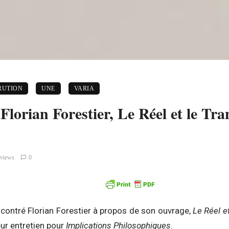
RUTION
UNE
VARIA
 Florian Forestier, Le Réel et le Tr
 views
0
ncontré Florian Forestier à propos de son ouvrage,
Le Réel e
ur entretien pour
Implications Philosophiques
.