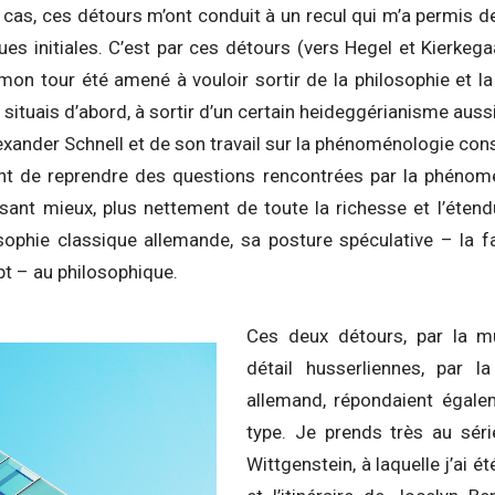
cas, ces détours m’ont conduit à un recul qui m’a permis de
s initiales. C’est par ces détours (vers Hegel et Kierkega
à mon tour été amené à vouloir sortir de la philosophie et 
 situais d’abord, à sortir d’un certain heideggérianisme auss
lexander Schnell et de son travail sur la phénoménologie cons
ent de reprendre des questions rencontrées par la phénom
usant mieux, plus nettement de toute la richesse et l’étend
osophie classique allemande, sa posture spéculative – la f
t – au philosophique.
Ces deux détours, par la mu
détail husserliennes, par l
allemand, répondaient égale
type. Je prends très au séri
Wittgenstein, à laquelle j’ai 