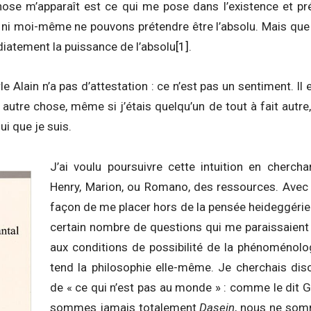
hose m’apparaît est ce qui me pose dans l’existence et pré
 ni moi-même ne pouvons prétendre être l’absolu. Mais que j
iatement la puissance de l’absolu
[1]
.
e Alain n’a pas d’attestation : ce n’est pas un sentiment. Il 
 autre chose, même si j’étais quelqu’un de tout à fait autre
lui que je suis.
J’ai voulu poursuivre cette intuition en cherch
Henry, Marion, ou Romano, des ressources. Avec 
façon de me placer hors de la pensée heideggérien
certain nombre de questions qui me paraissaient e
aux conditions de possibilité de la phénoménolo
tend la philosophie elle-même. Je cherchais dis
de « ce qui n’est pas au monde » : comme le dit 
sommes jamais totalement
Dasein
, nous ne som