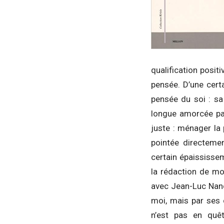
qualification posit
pensée. D’une cert
pensée du soi : sa 
longue amorcée par
juste : ménager la p
pointée directeme
certain épaississem
la rédaction de m
avec Jean-Luc Nancy
moi, mais par ses 
n’est pas en quêt