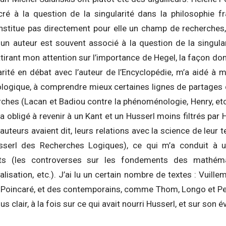
ré à la question de la singularité dans la philosophie f
stitue pas directement pour elle un champ de recherches
un auteur est souvent associé à la question de la singular
attirant mon attention sur l’importance de Hegel, la façon do
larité en débat avec l’auteur de l’Encyclopédie, m’a aidé à
ogique, à comprendre mieux certaines lignes de partages q
ches (Lacan et Badiou contre la phénoménologie, Henry, et
a obligé à revenir à un Kant et un Husserl moins filtrés par 
uteurs avaient dit, leurs relations avec la science de leur tem
Husserl des Recherches Logiques), ce qui m’a conduit à 
ts (les controverses sur les fondements des mathémat
isation, etc.). J’ai lu un certain nombre de textes : Vuillem
, Poincaré, et des contemporains, comme Thom, Longo et Peti
us clair, à la fois sur ce qui avait nourri Husserl, et sur son é