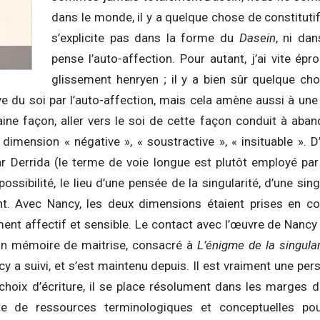
dans le monde, il y a quelque chose de constituti
s’explicite pas dans la forme du
Dasein
, ni da
pense l’auto-affection. Pour autant, j’ai vite ép
glissement henryen ; il y a bien sûr quelque ch
ive du soi par l’auto-affection, mais cela amène aussi à une 
aine façon, aller vers le soi de cette façon conduit à aban
dimension « négative », « soustractive », « insituable ». D
 Derrida (le terme de voie longue est plutôt employé par
ossibilité, le lieu d’une pensée de la singularité, d’une sin
nt. Avec Nancy, les deux dimensions étaient prises en c
ent affectif et sensible. Le contact avec l’œuvre de Nancy s’
on mémoire de maitrise, consacré à
L’énigme de la singular
 a suivi, et s’est maintenu depuis. Il est vraiment une pe
choix d’écriture, il se place résolument dans les marges d
e de ressources terminologiques et conceptuelles pou