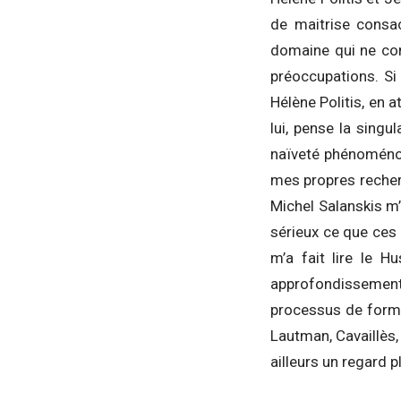
de maitrise consac
domaine qui ne con
préoccupations. Si 
Hélène Politis, en 
lui, pense la singu
naïveté phénoménol
mes propres recher
Michel Salanskis m’
sérieux ce que ces a
m’a fait lire le 
approfondissemen
processus de formal
Lautman, Cavaillès
ailleurs un regard pl