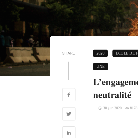
SHARE
2020
ÉCOLE DE 
UNE
L’engagemen
neutralité
30 juin 2020
8178