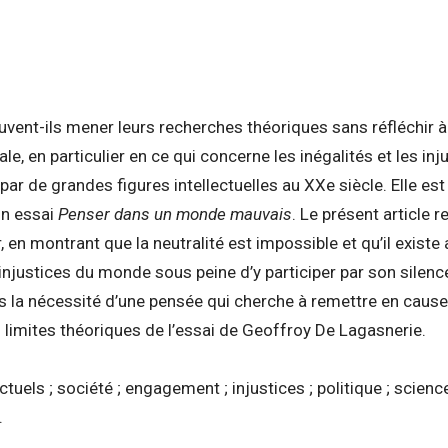
uvent-ils mener leurs recherches théoriques sans réfléchir à 
iale, en particulier en ce qui concerne les inégalités et les in
par de grandes figures intellectuelles au XXe siècle. Elle es
on essai
Penser dans un monde mauvais
. Le présent article r
, en montrant que la neutralité est impossible et qu’il existe
 injustices du monde sous peine d’y participer par son silence
s la nécessité d’une pensée qui cherche à remettre en cause
es limites théoriques de l’essai de Geoffroy De Lagasnerie.
ectuels ; société ; engagement ; injustices ; politique ; scien
.