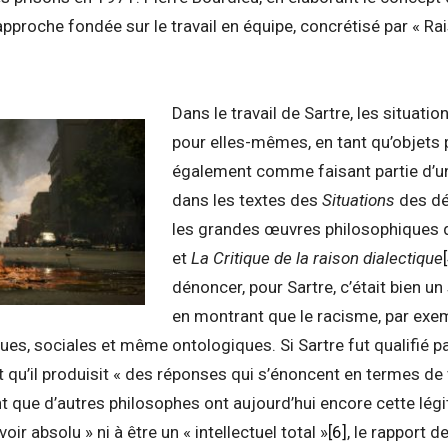
pproche fondée sur le travail en équipe, concrétisé par « Rai
Dans le travail de Sartre, les situati
pour elles-mêmes, en tant qu’objets p
également comme faisant partie d’un
dans les textes des
Situations
des dé
les grandes œuvres philosophiques
et
La Critique de la raison dialectique
dénoncer, pour Sartre, c’était bien u
en montrant que le racisme, par exem
es, sociales et même ontologiques. Si Sartre fut qualifié pa
t qu’il produisit « des réponses qui s’énoncent en termes de 
t que d’autres philosophes ont aujourd’hui encore cette légit
oir absolu » ni à être un « intellectuel total »
[6]
, le rapport 