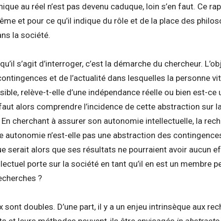
ique au réel n’est pas devenu caduque, loin s’en faut. Ce ra
même et pour ce qu’il indique du rôle et de la place des philo
ans la société.
 qu’il s’agit d’interroger, c’est la démarche du chercheur. L’
 contingences et de l’actualité dans lesquelles la personne vit
ible, relève-t-elle d’une indépendance réelle ou bien est-ce un
il faut alors comprendre l’incidence de cette abstraction sur 
 En cherchant à assurer son autonomie intellectuelle, la rech
e autonomie n’est-elle pas une abstraction des contingences d
e serait alors que ses résultats ne pourraient avoir aucun effet
lectuel porte sur la société en tant qu’il en est un membre peu
recherches ?
ux sont doubles. D’une part, il y a un enjeu intrinsèque aux re