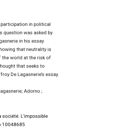
articipation in political
This question was asked by
agasnerie in his essay
showing that neutrality is
 the world at the risk of
a thought that seeks to
ffroy De Lagasnerie’s essay.
 Lagasnerie; Adorno ;
a société. L’impossible
do.10048685