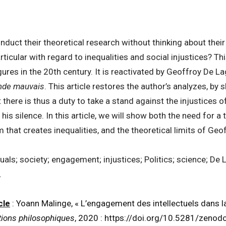
nduct their theoretical research without thinking about their p
particular with regard to inequalities and social injustices? 
igures in the 20th century. It is reactivated by Geoffroy De L
nde mauvais
. This article restores the author’s analyzes, by 
there is thus a duty to take a stand against the injustices of
by his silence. In this article, we will show both the need for 
 that creates inequalities, and the theoretical limits of Geo
ctuals; society; engagement; injustices; Politics; science; De
.
cle
: Yoann Malinge, « L’engagement des intellectuels dans l
tions philosophiques
, 2020 :
https://doi.org/10.5281/zeno