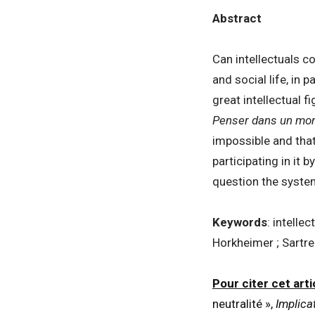
Abstract
Can intellectuals co
and social life, in 
great intellectual f
Penser dans un mo
impossible and that 
participating in it 
question the system
Keywords
: intelle
Horkheimer ; Sartre
Pour citer cet arti
neutralité »,
Implica