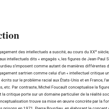
ction
e
gagement des intellectuels a suscité, au cours du XX
siècle
aux intellectuels dits « engagés », les figures de Jean-Paul 
ourdieu s’imposent comme autant de manières différentes d
gagement sartrien comme celui d’un « intellectuel critique un
crits sur le problème racial aux États-Unis et en France, l’
, etc. Par contraste, Michel Foucault conceptualise la figure 
t la critique porte sur un domaine particulier de la réalité soc
onceptualisation trouve sa mise en œuvre concrète par la f
s prisons en 1971. Pierre Bourdieu, en élaborant le concept d’