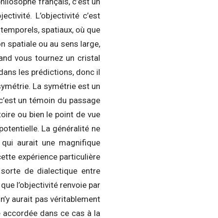
philosophe français, c’est un
ctivité. L’objectivité c’est
 temporels, spatiaux, où que
n spatiale ou au sens large,
uand vous tournez un cristal
ans les prédictions, donc il
 symétrie. La symétrie est un
, c’est un témoin du passage
oire ou bien le point de vue
potentielle. La généralité ne
e qui aurait une magnifique
ette expérience particulière
 sorte de dialectique entre
 que l’objectivité renvoie par
l n’y aurait pas véritablement
e accordée dans ce cas à la