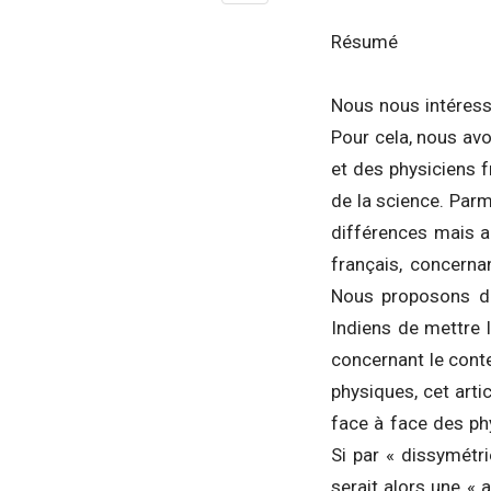
Résumé
Nous nous intéresso
Pour cela, nous avo
et des physiciens f
de la science. Parm
différences mais a
français, concerna
Nous proposons des
Indiens de mettre 
concernant le conte
physiques, cet arti
face à face des ph
Si par « dissymétr
serait alors une «