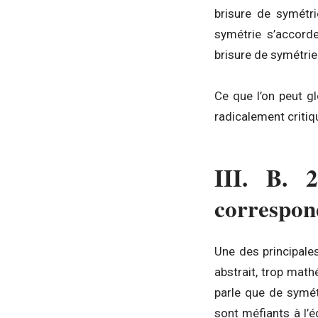
brisure de symétri
symétrie s’accord
brisure de symétrie
Ce que l’on peut g
radicalement critiq
III. B. 2
correspon
Une des principales
abstrait, trop mat
parle que de symét
sont méfiants à l’