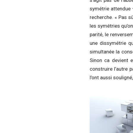
s’agit pas de l’ab
symétrie attendue 
recherche. « Pas s
les symétries qu’o
parité, le renverse
une dissymétrie qu
simultanée la conse
Sinon ca devient e
construire l’autre 
l’ont aussi souligné