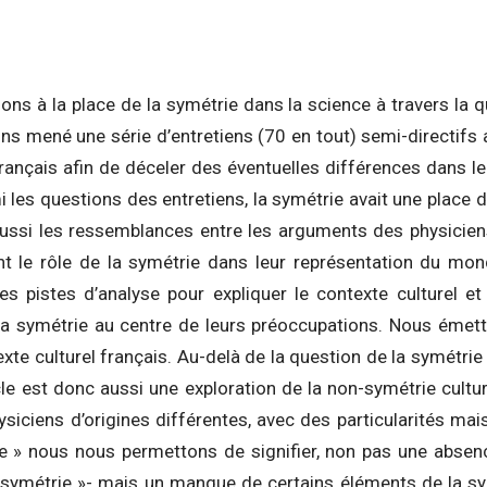
ns à la place de la symétrie dans la science à travers la q
ns mené une série d’entretiens (70 en tout) semi-directifs
rançais afin de déceler des éventuelles différences dans le
i les questions des entretiens, la symétrie avait une place
ussi les ressemblances entre les arguments des physicien
nt le rôle de la symétrie dans leur représentation du mon
 pistes d’analyse pour expliquer le contexte culturel et
la symétrie au centre de leurs préoccupations. Nous émet
xte culturel français. Au-delà de la question de la symétri
cle est donc aussi une exploration de la non-symétrie cult
ysiciens d’origines différentes, avec des particularités ma
ie » nous nous permettons de signifier, non pas une absen
 asymétrie »- mais un manque de certains éléments de la s