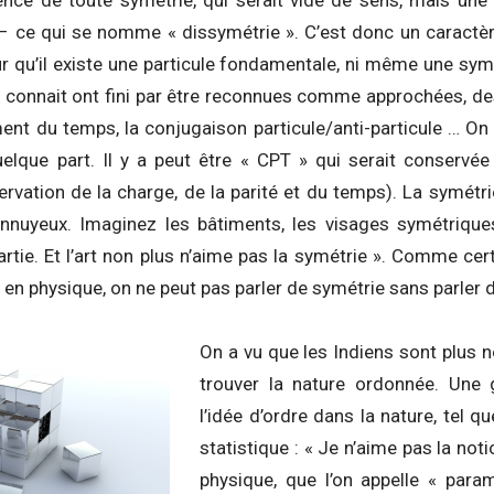
sence de toute symétrie, qui serait vide de sens, mais une 
– ce qui se nomme « dissymétrie ». C’est donc un caractère 
ûr qu’il existe une particule fondamentale, ni même une sy
n connait ont fini par être reconnues comme approchées, de
ment du temps, la conjugaison particule/anti-particule … On s
elque part. Il y a peut être « CPT » qui serait conservé
rvation de la charge, de la parité et du temps). La symétrie
nnuyeux. Imaginez les bâtiments, les visages symétriques
partie. Et l’art non plus n’aime pas la symétrie ». Comme ce
, en physique, on ne peut pas parler de symétrie sans parler 
On a vu que les Indiens sont plus 
trouver la nature ordonnée. Une 
l’idée d’ordre dans la nature, tel 
statistique : « Je n’aime pas la noti
physique, que l’on appelle « para