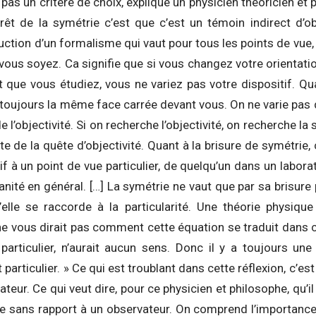
pas un critère de choix, explique un physicien théoricien et 
érêt de la symétrie c’est que c’est un témoin indirect d’obje
duction d’un formalisme qui vaut pour tous les points de vue,
ous soyez. Ca signifie que si vous changez votre orientatio
et que vous étudiez, vous ne variez pas votre dispositif. Q
toujours la même face carrée devant vous. On ne varie pas d
e l’objectivité. Si on recherche l’objectivité, on recherche la
te de la quête d’objectivité. Quant à la brisure de symétrie
f à un point de vue particulier, de quelqu’un dans un laborat
anité en général. […] La symétrie ne vaut que par sa brisure 
elle se raccorde à la particularité. Une théorie physiqu
e vous dirait pas comment cette équation se traduit dans c
 particulier, n’aurait aucun sens. Donc il y a toujours une
 particulier. » Ce qui est troublant dans cette réflexion, c’est
vateur. Ce qui veut dire, pour ce physicien et philosophe, qu’i
e sans rapport à un observateur. On comprend l’importanc