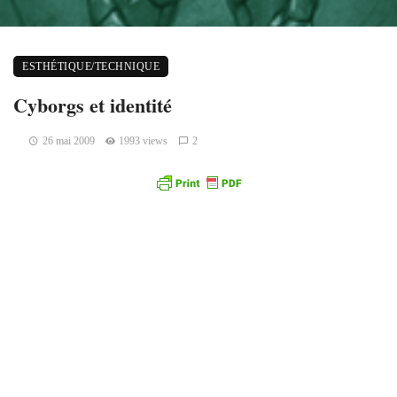
ESTHÉTIQUE/TECHNIQUE
Cyborgs et identité
26 mai 2009
1993 views
2
Par Armance Ageorges.
Lorsqu’on parle de cyborgs,
contraction de cyber-
organismes, on pense souvent
à une science-fiction éloignée
du réel, éloignée de nous autant