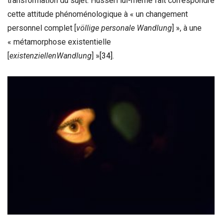
transformation du sujet. Husserl lui-même fait correspondre
cette attitude phénoménologique à « un changement
personnel complet [
völlige personale Wandlung
] », à une
« métamorphose existentielle
[
existenziellen
Wandlung
] »
[34]
.