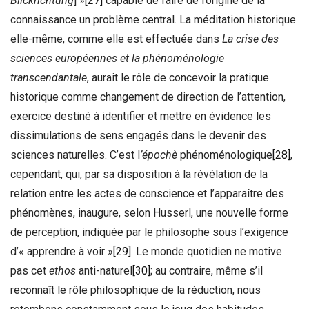
Blickrichtung
] »
[27]
capable de faire de l’origine de la
connaissance un problème central. La méditation historique
elle-même, comme elle est effectuée dans
La crise des
sciences européennes et la phénoménologie
transcendantale
, aurait le rôle de concevoir la pratique
historique comme changement de direction de l’attention,
exercice destiné à identifier et mettre en évidence les
dissimulations de sens engagés dans le devenir des
sciences naturelles. C’est l
’épochè
phénoménologique
[28]
,
cependant, qui, par sa disposition à la révélation de la
relation entre les actes de conscience et l’apparaître des
phénomènes, inaugure, selon Husserl, une nouvelle forme
de perception, indiquée par le philosophe sous l’exigence
d’« apprendre à voir »
[29]
. Le monde quotidien ne motive
pas cet
ethos
anti-naturel
[30]
; au contraire, même s’il
reconnaît le rôle philosophique de la réduction, nous