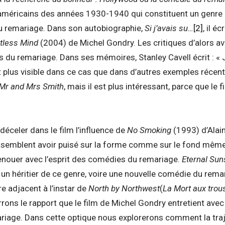
 américains des années 1930-1940 qui constituent un genre 
remariage. Dans son autobiographie,
Si j’avais su…
[2]
, il éc
tless Mind
(2004) de Michel Gondry. Les critiques d’alors avai
s du remariage. Dans ses mémoires, Stanley Cavell écrit : « J
 plus visible dans ce cas que dans d’autres exemples récent
Mr and Mrs Smith
, mais il est plus intéressant, parce que le f
éceler dans le film l’influence de
No Smoking
(1993) d’Alai
 semblent avoir puisé sur la forme comme sur le fond même s
nouer avec l’esprit des comédies du remariage.
Eternal Sun
 un héritier de ce genre, voire une nouvelle comédie du rema
re adjacent à l’instar de
North by Northwest
(
La Mort aux trou
rons le rapport que le film de Michel Gondry entretient ave
riage. Dans cette optique nous explorerons comment la traj