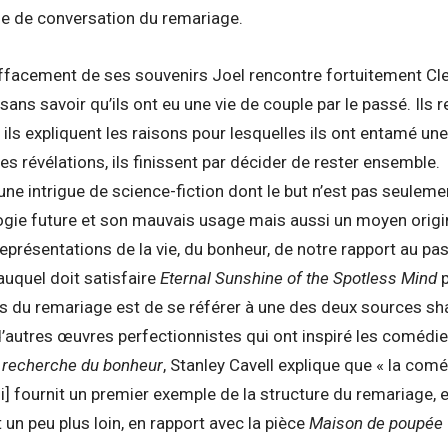
me de conversation du remariage.
effacement de ses souvenirs Joel rencontre fortuitement Cl
ns savoir qu’ils ont eu une vie de couple par le passé. Ils r
 ils expliquent les raisons pour lesquelles ils ont entamé u
es révélations, ils finissent par décider de rester ensemble.
 une intrigue de science-fiction dont le but n’est pas seule
ogie future et son mauvais usage mais aussi un moyen origin
représentations de la vie, du bonheur, de notre rapport au pa
auquel doit satisfaire
Eternal Sunshine of the Spotless Mind
p
s du remariage est de se référer à une des deux sources sh
’autres œuvres perfectionnistes qui ont inspiré les comédi
a recherche du bonheur
, Stanley Cavell explique que « la co
i] fournit un premier exemple de la structure du remariage, 
rit un peu plus loin, en rapport avec la pièce
Maison de poupée