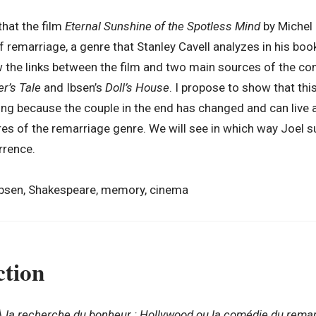
that the film
Eternal Sunshine of the Spotless Mind
by Michel
remarriage, a genre that Stanley Cavell analyzes in his bo
w the links between the film and two main sources of the c
er’s Tale
and Ibsen’s
Doll’s House
. I propose to show that this
ing because the couple in the end has changed and can live a 
res of the remarriage genre. We will see in which way Joel
rrence.
, Ibsen, Shakespeare, memory, cinema
ction
À la recherche du bonheur : Hollywood ou la comédie du rema