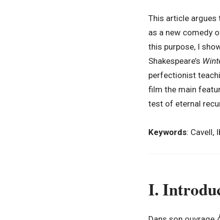
This article argues 
as a new comedy of 
this purpose, I sho
Shakespeare’s
Wint
perfectionist teach
film the main featu
test of eternal recu
Keywords
: Cavell
I. Introdu
Dans son ouvrage