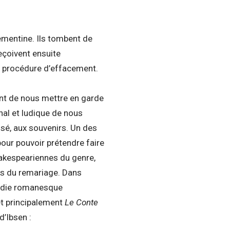
ementine. Ils tombent de
eçoivent ensuite
ne procédure d’effacement.
ment de nous mettre en garde
al et ludique de nous
ssé, aux souvenirs. Un des
our pouvoir prétendre faire
akespeariennes du genre,
es du remariage. Dans
médie romanesque
et principalement
Le Conte
d’Ibsen :