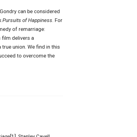
 Gondry can be considered
ok
Pursuits of Happiness
. For
omedy of remarriage:
 film delivers a
true union. We find in this
 succeed to overcome the
riage
[1]
, Stanley Cavell