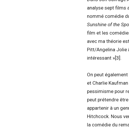
analyse sept films
nommé comédie du 
Sunshine of the Spo
film et les comédie
avec ma théorie est
Pitt/Angelina Jolie
intéressant »
[3]
.
On peut également d
et Charlie Kaufman
pessimisme pour re
peut prétendre être
appartenir à un gen
Hitchcock. Nous ver
la comédie du rema