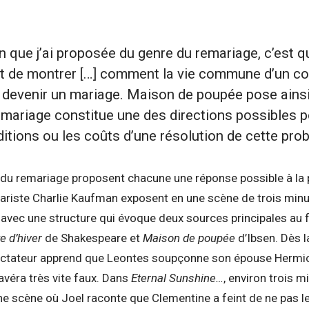
n que j’ai proposée du genre du remariage, c’est qu
t de montrer […] comment la vie commune d’un co
t devenir un mariage. Maison de poupée pose ains
emariage constitue une des directions possibles pou
itions ou les coûts d’une résolution de cette pro
 du remariage proposent chacune une réponse possible à la p
ariste Charlie Kaufman exposent en une scène de trois minu
lm avec une structure qui évoque deux sources principales 
e d’hiver
de Shakespeare et
Maison de poupée
d’Ibsen. Dès la
pectateur apprend que Leontes soupçonne son épouse Hermi
’avéra très vite faux. Dans
Eternal Sunshine…
, environ trois m
e scène où Joel raconte que Clementine a feint de ne pas le 