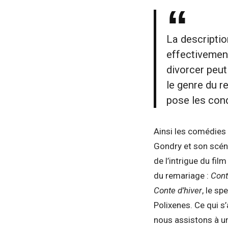
La descriptio
effectivemen
divorcer peu
le genre du r
pose les cond
Ainsi les comédies
Gondry et son scén
de l’intrigue du fi
du remariage :
Cont
Conte d’hiver
, le s
Polixenes. Ce qui s
nous assistons à un