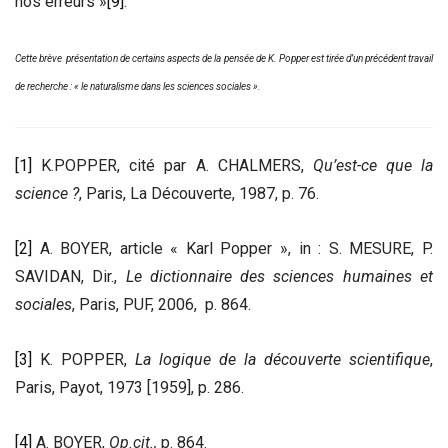
nos erreurs »
[9]
.
Cette brève présentation de certains aspects de la pensée de K. Popper est tirée d’un précédent travail
de recherche : « le naturalisme dans les sciences sociales ».
[1]
K.POPPER, cité par A. CHALMERS,
Qu’est-ce que la
science ?
, Paris, La Découverte, 1987, p. 76.
[2]
A. BOYER, article « Karl Popper », in : S. MESURE, P.
SAVIDAN, Dir.,
Le dictionnaire des sciences humaines et
sociales
, Paris, PUF, 2006, p. 864.
[3]
K. POPPER,
La logique de la découverte scientifique
,
Paris, Payot, 1973 [1959], p. 286.
[4]
A. BOYER,
Op.cit.,
p. 864.