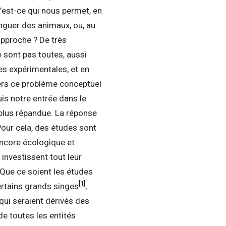
’est-ce qui nous permet, en
inguer des animaux, ou, au
approche ? De très
 sont pas toutes, aussi
es expérimentales, et en
ers ce problème conceptuel
uis notre entrée dans le
 plus répandue. La réponse
Pour cela, des études sont
ncore écologique et
 investissent tout leur
. Que ce soient les études
[1]
rtains grands singes
,
qui seraient dérivés des
e toutes les entités