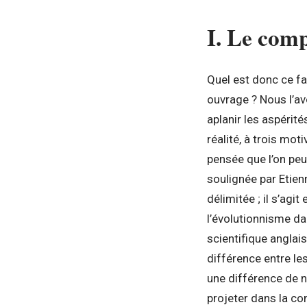
I. Le comp
Quel est donc ce f
ouvrage ? Nous l’a
aplanir les aspérit
réalité, à trois mo
pensée que l’on pe
soulignée par Etien
délimitée ; il s’agi
l’évolutionnisme da
scientifique anglai
différence entre le
une différence de 
projeter dans la co