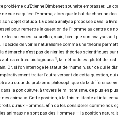
ce problème qu’Etienne Bimbenet souhaite embrasser. La c
 de vue ce qu’est l’Homme, alors que le but de chacune des 
e son objet d’étude. La dense analyse proposée dans le livr
essai pour remettre la question de l’Homme au centre de notr
tre les sciences naturelles, mais, bien que son analyse soit
il décide de voir le naturalisme comme une théorie permett
, la démarche n’est pas de nier les théories scientifiques su
[4]
s autres entités biologiques
, la méthode est plutôt de rest
. Or, si l’on interroge le statut de l’humain, sur ce qui le di
 impérativement traiter l’autre versant de cette question, qui 
’être au cœur du problème philosophique de la différence an
 dans la
pop culture
, à travers le militantisme, de plus en pl
des animaux. Cette position, à la fois militante et intellectu
droits qu’aux Hommes, afin de les considérer comme nos ég
les animaux ne sont pas des Hommes — la position naturali