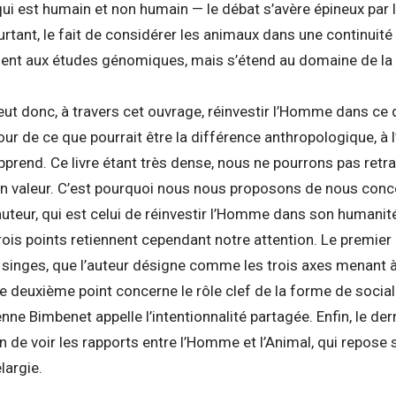
qui est humain et non humain — le débat s’avère épineux par l
rtant, le fait de considérer les animaux dans une continuité
ment aux études génomiques, mais s’étend au domaine de la 
ut donc, à travers cet ouvrage, réinvestir l’Homme dans ce qu
our de ce que pourrait être la différence anthropologique, à l
prend. Ce livre étant très dense, nous ne pourrons pas retrace
 en valeur. C’est pourquoi nous nous proposons de nous concen
’auteur, qui est celui de réinvestir l’Homme dans son humanité
 Trois points retiennent cependant notre attention. Le premier
singes, que l’auteur désigne comme les trois axes menant à 
Le deuxième point concerne le rôle clef de la forme de soci
e Bimbenet appelle l’intentionnalité partagée. Enfin, le dern
n de voir les rapports entre l’Homme et l’Animal, qui repose
largie.