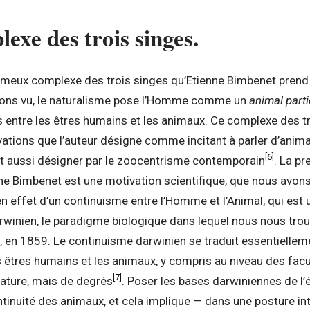
lexe des trois singes.
ameux complexe des trois singes qu’Etienne Bimbenet prend 
vons vu, le naturalisme pose l’Homme comme un
animal parti
és entre les êtres humains et les animaux. Ce complexe des tr
tivations que l’auteur désigne comme incitant à parler d’anima
[6]
ut aussi désigner par le zoocentrisme contemporain
. La p
ne Bimbenet est une motivation scientifique, que nous avons
t en effet d’un continuisme entre l’Homme et l’Animal, qui est 
rwinien, le paradigme biologique dans lequel nous nous trou
s, en 1859. Le continuisme darwinien se traduit essentiellemen
s êtres humains et les animaux, y compris au niveau des facu
[7]
nature, mais de degrés
. Poser les bases darwiniennes de l’
ntinuité des animaux, et cela implique — dans une posture in