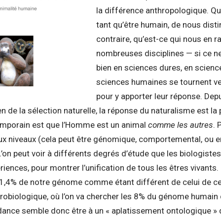
la différence anthropologique. Qu
tant qu’être humain, de nous dist
contraire, qu’est-ce qui nous en r
nombreuses disciplines — si ce ne
bien en sciences dures, en scienc
sciences humaines se tournent v
pour y apporter leur réponse. Dep
 de la sélection naturelle, la réponse du naturalisme est la
emporain est que l’Homme est un animal
comme les autres
. 
ux niveaux (cela peut être génomique, comportemental, ou e
’on peut voir à différents degrés d’étude que les biologistes
ériences, pour montrer l’unification de tous les êtres vivants
 1,4% de notre génome comme étant différent de celui de ce
crobiologique, où l’on va chercher les 8% du génome humain 
ndance semble donc être à un « aplatissement ontologique » d