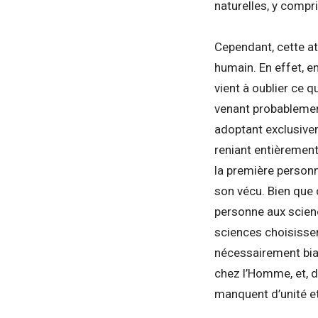
naturelles, y compr
Cependant, cette att
humain. En effet, e
vient à oublier ce 
venant probablement
adoptant exclusivem
reniant entièrement
la première personn
son vécu. Bien que 
personne aux scien
sciences choisissent
nécessairement biai
chez l’Homme, et, d
manquent d’unité et