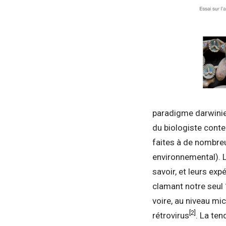
paradigme darwinien
du biologiste cont
faites à de nombre
environnemental). L
savoir, et leurs exp
clamant notre seul
voire, au niveau mi
[2]
rétrovirus
. La te