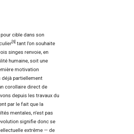
pour cible dans son
[5]
culier
tant l’on souhaite
ois singes renvoie, en
lité humaine, soit une
remière motivation
 déjà partiellement
un corollaire direct de
vons depuis les travaux du
t par le fait que la
ltés mentales, n’est pas
évolution signifie donc se
tellectuelle extrême — de