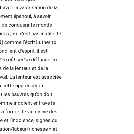
avec la valorisation de la
ement épanoui, à savoir
in de conquérir le monde
 ; « il n’est pas inutile de
3]
comme l’écrit Luther (p.
c lent d’esprit, il est
Men of London
diffusée en
 de la lenteur et de la
vail. La lenteur est associée
à cette appréciation
 les pauvres qu’on doit
omme indolent entrave le
La forme de vie oisive des
 et l’indolence, signes du
ation/labeur/richesse » et