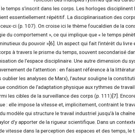
le temps s’inscrit dans les corps. Les horloges disciplinent le
ent essentiellement répétitif. La disciplinarisation des corp
ceux-ci (p. 107). On croise ici le thème foucaldien de la con
 du comportement », ce qui implique que « le temps pénètre
minutieux du pouvoir »
[6]
. Un aspect qui fait l’intérêt du livre 
corps à travers le prisme du temps, souvent secondarisé da
anisation de l’espace disciplinaire. Une autre dimension du sy
uvernement de l’attention : en faisant référence à la littéra
 oublier les analyses de Marx), l’auteur souligne la constitu
 que condition de l’adaptation physique aux rythmes de travai
armi les cibles de la surveillance des corps (p. 111)
[7]
. Encore
ue : elle impose la vitesse et, implicitement, contraint le trav
t du modèle qui structure le travail industriel jusqu’à la chaîn
aylor d’y apporter de la rigueur scientifique. Dans un contex
de vitesse dans la perception des espaces et des temps, le 