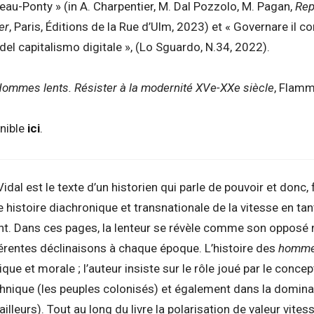
au-Ponty » (in A. Charpentier, M. Dal Pozzolo, M. Pagan,
Rep
er
, Paris, Éditions de la Rue d’Ulm, 2023) et « Governare il c
l capitalismo digitale », (Lo Sguardo, N.34, 2022).
Hommes lents. Résister à la modernité XVe-XXe siècle
, Flamm
onible
ici
.
Vidal est le texte d’un historien qui parle de pouvoir et donc
 histoire diachronique et transnationale de la vitesse en tan
nt. Dans ces pages, la lenteur se révèle comme son opposé 
érentes déclinaisons à chaque époque. L’histoire des
homme
ique et morale ; l’auteur insiste sur le rôle joué par le conce
hnique (les peuples colonisés) et également dans la domina
ailleurs). Tout au long du livre la polarisation de valeur vites