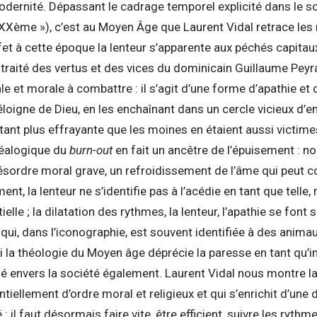
dernité. Dépassant le cadrage temporel explicité dans le sou
ème »), c’est au Moyen Âge que Laurent Vidal retrace les r
ffet à cette époque la lenteur s’apparente aux péchés capitaux
u traité des vertus et des vices du dominicain Guillaume Peyr
iale et morale à combattre : il s’agit d’une forme d’apathie e
éloigne de Dieu, en les enchaînant dans un cercle vicieux d’e
utant plus effrayante que les moines en étaient aussi victim
néalogique du
burn-out
en fait un ancêtre de l’épuisement : n
ésordre moral grave, un refroidissement de l’âme qui peut co
nt, la lenteur ne s’identifie pas à l’acédie en tant que telle,
le ; la dilatation des rythmes, la lenteur, l’apathie se font 
ui, dans l’iconographie, est souvent identifiée à des animau
Si la théologie du Moyen âge déprécie la paresse en tant qu’i
hé envers la société également. Laurent Vidal nous montre l
ntiellement d’ordre moral et religieux et qui s’enrichit d’une
 il faut désormais faire vite, être efficient, suivre les ryt