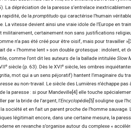
. La dépréciation de la paresse s’entrelace inextricablement 
a rapidité, de la
promptitudo
qui caractérise l’humain véritabl
e. La vitesse devient ainsi une vraie idole de l’Europe en tra
ilitairement, certainement non sans justifications religieuses
homme n’a pas été créé pour être oisif, mais pour travailler »
[
it de « l’homme lent » son double grotesque : indolent, et don
ile, comme l’ont dit les auteurs de la ballade intitulée
Slow 
e
e
VII
siècle (p. 63). Dès le XVI
siècle, les ombres inquiétantes
gritia
, mot qui a un sens péjoratif) hantent l’imaginaire du tra
paresse au non-travail. Le siècle des Lumières n’échappe pas 
de la paresse : si pour Mandeville
[4]
elle touche spécialement
ler par la bride de l’argent, l’
Encyclopédie
[5]
souligne que l’h
a société et en fait un parent proche de l’homme sauvage. 
iques légitimait encore, dans une certaine mesure, la paresse
e moderne en revanche s’organise autour du complexe « accélér