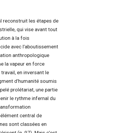
l reconstruit les étapes de
trielle, qui vise avant tout
ution à la fois
ncide avec l’aboutissement
ation anthropologique
e la vapeur en force
ravail, en inversant le
segment d’humanité soumis
é prolétariat, une partie
tenir le rythme infernal du
transformation
 élément central de
ines sont classées en
érisent (p. 97). Mais c’est