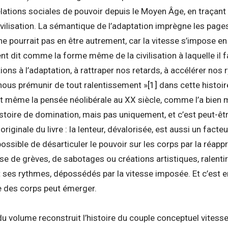
 relations sociales de pouvoir depuis le Moyen Âge, en traçan
ilisation. La sémantique de l’adaptation imprègne les pages d
il ne pourrait pas en être autrement, car la vitesse s’impos
nt dit comme la forme même de la civilisation à laquelle il f
ions à l’adaptation, à rattraper nos retards, à accélérer nos 
nous prémunir de tout ralentissement »
[1]
dans cette histoire
 même la pensée néolibérale au XX siècle, comme l’a bien mo
istoire de domination, mais pas uniquement, et c’est peut-êtr
originale du livre : la lenteur, dévalorisée, est aussi un facte
 possible de désarticuler le pouvoir sur les corps par la réap
se de grèves, de sabotages ou créations artistiques, ralentir
 ses rythmes, dépossédés par la vitesse imposée. Et c’est e
ve des corps peut émerger.
du volume reconstruit l’histoire du couple conceptuel vites