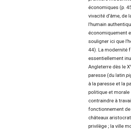
économiques (p. 45)
vivacité d’âme, de l
l’humain authentiqu
économiquement et m
souligner ici que l’
44). La modernité fa
essentiellement inut
Angleterre dès le X
paresse (du latin
pi
à la paresse et la 
politique et morale 
contraindre à travail
fonctionnement de l
châteaux aristocrat
privilège ; la vill