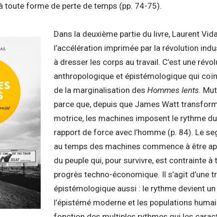
e à toute forme de perte de temps (pp. 74-75).
Dans la deuxième partie du livre, Laurent Vida
l’accélération imprimée par la révolution indus
à dresser les corps au travail. C’est une révol
anthropologique et épistémologique qui coï
de la marginalisation des
Hommes lents.
Mut
parce que, depuis que James Watt transform
motrice, les machines imposent le rythme du t
rapport de force avec l’homme (p. 84). Le 
au temps des machines commence à être appel
du peuple qui, pour survivre, est contrainte à 
progrès techno-économique. Il s’agit d’une 
épistémologique aussi : le rythme devient un
l’épistémé moderne et les populations huma
fonction des multiples rythmes qui les caract