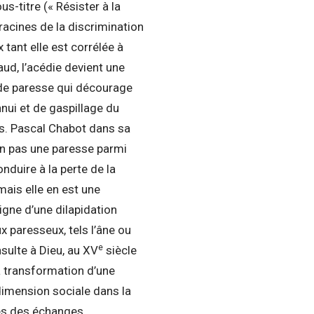
s-titre (« Résister à la
acines de la discrimination
 tant elle est corrélée à
aud, l’acédie devient une
t de paresse qui décourage
nnui et de gaspillage du
es. Pascal Chabot dans sa
on pas une paresse parmi
nduire à la perte de la
 mais elle en est une
signe d’une dilapidation
x paresseux, tels l’âne ou
e
nsulte à Dieu, au XV
siècle
a transformation d’une
 dimension sociale dans la
hmes des échanges