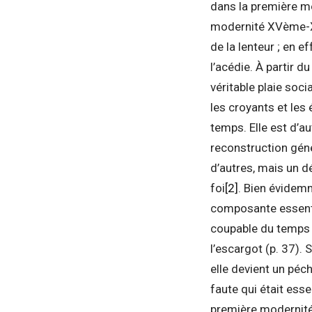
dans la première mo
modernité XVème-XX
de la lenteur ; en e
l’acédie. À partir d
véritable plaie soc
les croyants et les 
temps. Elle est d’a
reconstruction gé
d’autres, mais un d
foi
[2]
. Bien évidemme
composante essentiel
coupable du temps q
l’escargot (p. 37). 
elle devient un péc
faute qui était esse
première modernité :