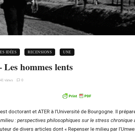
ES IDÉES
RECENSIONS
UNE
– Les hommes lents
41 views
0
st doctorant et ATER à l’Université de Bourgogne. Il prépare
milieu : perspectives philosophiques sur le stress chronique 
 auteur de divers articles dont « Repenser le milieu par l’
Umwel