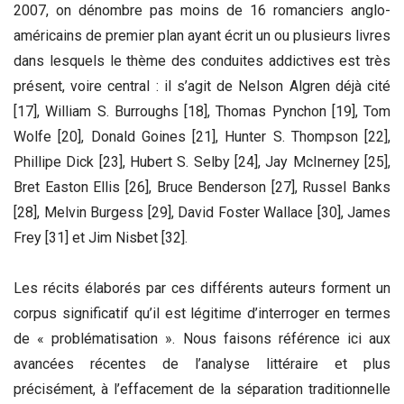
2007, on dénombre pas moins de 16 romanciers anglo-
américains de premier plan ayant écrit un ou plusieurs livres
dans lesquels le thème des conduites addictives est très
présent, voire central : il s’agit de Nelson Algren déjà cité
[17], William S. Burroughs [18], Thomas Pynchon [19], Tom
Wolfe [20], Donald Goines [21], Hunter S. Thompson [22],
Phillipe Dick [23], Hubert S. Selby [24], Jay McInerney [25],
Bret Easton Ellis [26], Bruce Benderson [27], Russel Banks
[28], Melvin Burgess [29], David Foster Wallace [30], James
Frey [31] et Jim Nisbet [32].
Les récits élaborés par ces différents auteurs forment un
corpus significatif qu’il est légitime d’interroger en termes
de « problématisation ». Nous faisons référence ici aux
avancées récentes de l’analyse littéraire et plus
précisément, à l’effacement de la séparation traditionnelle