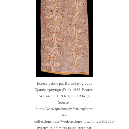
Ecorce peinte par Buranday, groupe
Djambarrpuyngu (Dua), 1963. Ecorce :
74 x 44 cm. B N R J, fond R br. (J).
Source :
https://www.quaibranly.fr/fr/explorer-
les-
collections/base/Work/action/show/notice/303509-
rivieres-et-palmiers-nains-crees-par-