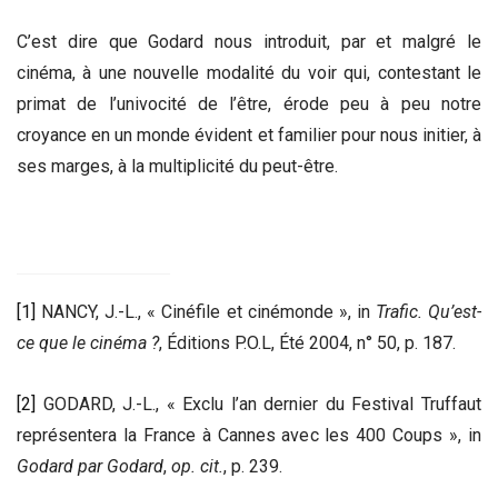
C’est dire que Godard nous introduit, par et malgré le
cinéma, à une nouvelle modalité du voir qui, contestant le
primat de l’univocité de l’être, érode peu à peu notre
croyance en un monde évident et familier pour nous initier, à
ses marges, à la multiplicité du peut-être.
[1]
NANCY, J.-L., « Cinéfile et cinémonde », in
Trafic. Qu’est-
ce que le cinéma ?
, Éditions P.O.L, Été 2004, n° 50, p. 187.
[2]
GODARD, J.-L., « Exclu l’an dernier du Festival Truffaut
représentera la France à Cannes avec les 400 Coups », in
Godard par Godard
,
op. cit.
, p. 239.