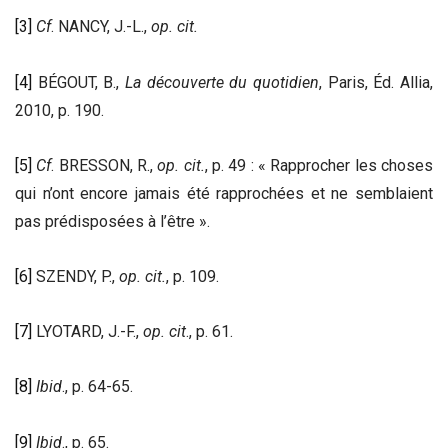
[3]
Cf
. NANCY, J.-L.,
op. cit.
[4]
BÉGOUT, B.,
La découverte du quotidien
, Paris, Éd. Allia,
2010, p. 190.
[5]
Cf
. BRESSON, R.,
op. cit.
, p. 49 : « Rapprocher les choses
qui n’ont encore jamais été rapprochées et ne semblaient
pas prédisposées à l’être ».
[6]
SZENDY, P.,
op. cit.
, p. 109.
[7]
LYOTARD, J.-F.,
op. cit
., p. 61.
[8]
Ibid
., p. 64-65.
[9]
Ibid
., p. 65.