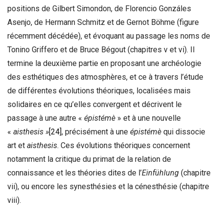
positions de Gilbert Simondon, de Florencio Gonzáles
Asenjo, de Hermann Schmitz et de Gernot Böhme (figure
récemment décédée), et évoquant au passage les noms de
Tonino Griffero et de Bruce Bégout (chapitres v et vi). Il
termine la deuxième partie en proposant une archéologie
des esthétiques des atmosphères, et ce à travers l’étude
de différentes évolutions théoriques, localisées mais
solidaires en ce qu’elles convergent et décrivent le
passage à une autre «
épistémè
» et à une nouvelle
«
aisthesis »
[24]
, précisément à une
épistémè
qui dissocie
art et
aisthesis
. Ces évolutions théoriques concernent
notamment la critique du primat de la relation de
connaissance et les théories dites de l’
Einfühlung
(chapitre
vii), ou encore les synesthésies et la cénesthésie (chapitre
viii).