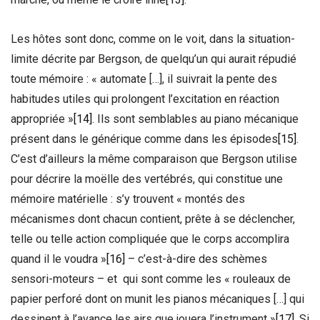
Les hôtes sont donc, comme on le voit, dans la situation-
limite décrite par Bergson, de quelqu’un qui aurait répudié
toute mémoire : « automate […], il suivrait la pente des
habitudes utiles qui prolongent l’excitation en réaction
appropriée »
[14]
. Ils sont semblables au piano mécanique
présent dans le générique comme dans les épisodes
[15]
.
C’est d’ailleurs la même comparaison que Bergson utilise
pour décrire la moëlle des vertébrés, qui constitue une
mémoire matérielle : s’y trouvent « montés des
mécanismes dont chacun contient, prête à se déclencher,
telle ou telle action compliquée que le corps accomplira
quand il le voudra »
[16]
– c’est-à-dire des schèmes
sensori-moteurs – et qui sont comme les « rouleaux de
papier perforé dont on munit les pianos mécaniques […] qui
dessinent à l’avance les airs que jouera l’instrument »
[17]
. Si