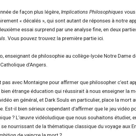
année de façon plus légère,
Implications Philosophiques
vous 
tairement « décalés », qui sont autant de réponses à notre ap
 deuxième essai surprend par une analyse fine, en deux partie
uls
. Vous pouvez trouvez la première partie
ici
.
 enseignant de philosophie au collège-lycée Notre Dame de 
é Catholique d’Angers.
t pas avec Montaigne pour affirmer que philosopher c’est app
e bien étrange éducation qui réussirait à nous enseigner la m
 vidéo en général, et Dark Souls en particulier, place la mort 
ite. Est-il bien sérieux cependant d’affirmer que le jeu vidéo p
hique ? L’œuvre vidéoludique que nous souhaitons étudier, e
n se nourrissant de la thématique classique du voyage aux Enf
mbition de vaincre la mort ?