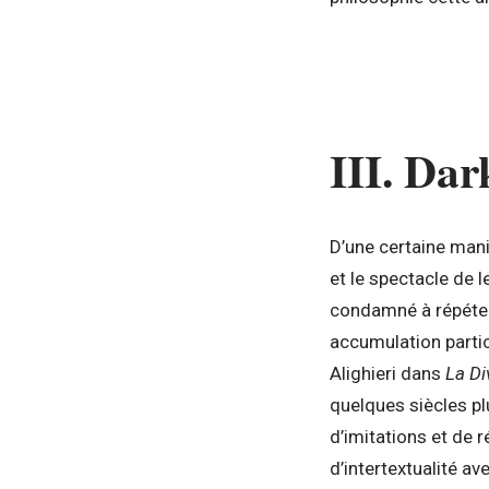
III. Dar
D’une certaine maniè
et le spectacle de 
condamné à répéter 
accumulation partic
Alighieri dans
La Di
quelques siècles pl
d’imitations et de 
d’intertextualité av