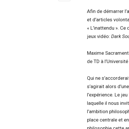
Afin de démarrer l’
et d’articles volon
« L’inattendu ». Ce
jeux vidéo:
Dark So
Maxime Sacramento,
de TD à l’Universit
Qui ne s’accorderai
s’agirait alors d’un
l’expérience. Le jeu
laquelle il nous inv
l’ambition philosop
place centrale et e
philosophie cette a