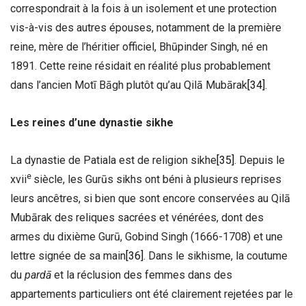
correspondrait à la fois à un isolement et une protection
vis-à-vis des autres épouses, notamment de la première
reine, mère de l’héritier officiel, Bhūpinder Singh, né en
1891. Cette reine résidait en réalité plus probablement
dans l’ancien Motī Bāgh plutôt qu’au Qilā Mubārak
[34]
.
Les reines d’une dynastie sikhe
La dynastie de Patiala est de religion sikhe
[35]
. Depuis le
e
xvii
siècle, les Gurūs sikhs ont béni à plusieurs reprises
leurs ancêtres, si bien que sont encore conservées au Qilā
Mubārak des reliques sacrées et vénérées, dont des
armes du dixième Gurū, Gobind Singh (1666-1708) et une
lettre signée de sa main
[36]
. Dans le sikhisme, la coutume
du
pardā
et la réclusion des femmes dans des
appartements particuliers ont été clairement rejetées par le