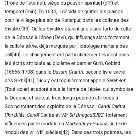
(Trône de l’éternel), siège du pouvoir spirituel (pīrī) et
temporel (mīrī). En 1634, il décida de quitter les plaines
pour le village plus sûr de Kartarpur, dans les collines des
Sivaliks
[39]
. Or, les Sivaliks étaient une place forte du culte
de la Déesse à l’épée (Devī), qui influença alors fortement
la culture sikhe, déjà marquée par l’idéologie martiale des
Jaṭṭ
[40]
. Ce changement est particulièrement évident dans
les écrits attribués au dixième et dernier Gurū, Gobind
(16666-1708) dans le
Dasam Granth
, second livre sacré
des Sikhs
[41]
. Dieu y est régulièrement appelé
Sarab-loh
(Tout-acier) et adoré sous la forme de l’épée, qui symbolise
la Déesse, et surtout, trois longs poèmes attribués à
Gobind traitent des exploits de la Déesse :
Candī Caritra
Ukti Bilās
,
Candī Caritra
et
Vār Srī BhagautīJīKī
, fortement
influencés par le modèle du
Mārkandeya-Purāna
, un texte
e
e
hindou des vi
-vii
siècles
[42]
. Dans ces trois poèmes, les