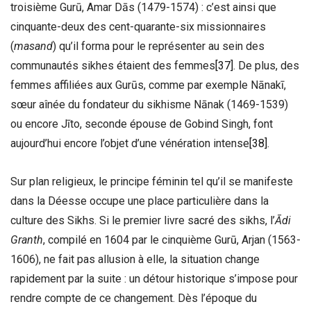
troisième Gurū, Amar Dās (1479-1574) : c’est ainsi que
cinquante-deux des cent-quarante-six missionnaires
(
masand
) qu’il forma pour le représenter au sein des
communautés sikhes étaient des femmes
[37]
. De plus, des
femmes affiliées aux Gurūs, comme par exemple Nānakī,
sœur aînée du fondateur du sikhisme Nānak (1469-1539)
ou encore Jīto, seconde épouse de Gobind Singh, font
aujourd’hui encore l’objet d’une vénération intense
[38]
.
Sur plan religieux, le principe féminin tel qu’il se manifeste
dans la Déesse occupe une place particulière dans la
culture des Sikhs. Si le premier livre sacré des sikhs, l’
Ādi
Granth
, compilé en 1604 par le cinquième Gurū, Arjan (1563-
1606), ne fait pas allusion à elle, la situation change
rapidement par la suite : un détour historique s’impose pour
rendre compte de ce changement. Dès l’époque du