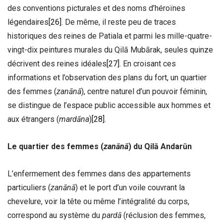
des conventions picturales et des noms d’héroïnes
légendaires
[26]
. De même, il reste peu de traces
historiques des reines de Patiala et parmi les mille-quatre-
vingt-dix peintures murales du Qilā Mubārak, seules quinze
décrivent des reines idéales
[27]
. En croisant ces
informations et l’observation des plans du fort, un quartier
des femmes (
zanānā
), centre naturel d’un pouvoir féminin,
se distingue de l’espace public accessible aux hommes et
aux étrangers (
mardāna
)
[28]
.
Le quartier des femmes (
zanānā
) du
Qilā Andarūn
L’enfermement des femmes dans des appartements
particuliers (
zanānā
) et le port d’un voile couvrant la
chevelure, voir la tête ou même l’intégralité du corps,
correspond au système du
pardā
(réclusion des femmes,