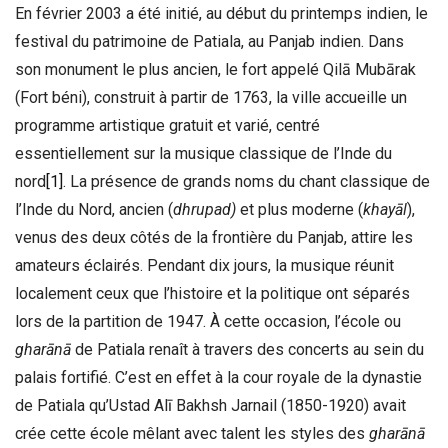
En février 2003 a été initié, au début du printemps indien, le
festival du patrimoine de Patiala, au Panjab indien. Dans
son monument le plus ancien, le fort appelé Qilā Mubārak
(Fort béni), construit à partir de 1763, la ville accueille un
programme artistique gratuit et varié, centré
essentiellement sur la musique classique de l’Inde du
nord
[1]
. La présence de grands noms du chant classique de
l’Inde du Nord, ancien (
dhrupad)
et plus moderne (
khayāl
),
venus des deux côtés de la frontière du Panjab, attire les
amateurs éclairés. Pendant dix jours, la musique réunit
localement ceux que l’histoire et la politique ont séparés
lors de la partition de 1947. À cette occasion, l’école ou
gharānā
de Patiala renaît à travers des concerts au sein du
palais fortifié. C’est en effet à la cour royale de la dynastie
de Patiala qu’Ustad Alī Bakhsh Jarnail (1850-1920) avait
crée cette école mêlant avec talent les styles des
gharānā