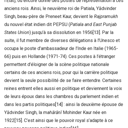
l’État), ou encore donne des postes de représentation à ces
anciens rois. Ainsi, le neuvième roi de Patiala, Yādvinder
Singh, beau-père de Preneet Kaur, devient le
Rajpramukh
du nouvel état indien dit PEPSU (
Patiala and East Punjab
States Union
) jusqu’à sa dissolution en 1956
[13]
. Par la
suite, il fut membre de diverses délégations à l’Unesco et
occupa le poste d’ambassadeur de l’Inde en Italie (1965-
66) puis en Hollande (1971-74). Ces postes à l’étranger
permettent d’éloigner de la scène politique nationale
certains de ces anciens rois, pour qui la carrière politique
devient la seule possibilité de se faire entendre. Certaines
reines entrent elles aussi en politique et deviennent la voix
de leurs époux dans les chambres du parlement indien et
dans les partis politiques
[14]
: ainsi la deuxième épouse de
Yādvinder Singh, la
mahārānī
Mohinder Kaur née en
1922
[15]
. C’est ainsi que le pouvoir royal s’adapte à ce