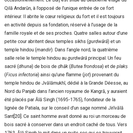
Qilā Andarūn, à l’opposé de l’unique entrée de ce fort
intérieur. Il abrite le cœur religieux du fort et il est toujours
en activité depuis sa fondation, réservé à l’usage de la
famille royale et de ses proches. Quatre salles autour d’une
petite cour abritent deux temples sikhs (
gurdwārā
) et un
temple hindou (
mandir
). Dans l’angle nord, la quatrième
salle relie le temple hindou au
gurdwārā
principal. Un feu
sacré (
dhuna
) de bois de
ḍ
hāk
(
Butea frondosa
) et de
plak
ṣ
(
Ficus infectoria
) ainsi qu’une flamme (
jot
) provenant du
temple hindou de Jvālāmukhī, dédié à la Grande Déesse, au
Nord du Panjab dans l’ancien royaume de Kangrā, y auraient
été placés par Ālā Singh (1695-1765), fondateur de la
lignée de Patiala, sur le conseil d’un sage nommé Jirīvālā
Sant
[20]
. Ce saint homme avait donné au roi un morceau de
bois sacré à conserver dans un endroit caché de tous. Vers
1763, Ālā Singh le mit dans un puits sec qui se trouverait