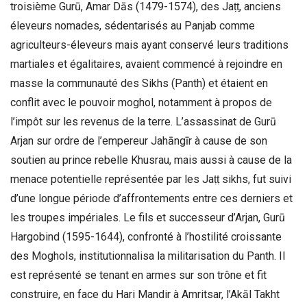
troisième Gurū, Amar Dās (1479-1574), des Jaṭṭ, anciens
éleveurs nomades, sédentarisés au Panjab comme
agriculteurs-éleveurs mais ayant conservé leurs traditions
martiales et égalitaires, avaient commencé à rejoindre en
masse la communauté des Sikhs (Panth) et étaient en
conflit avec le pouvoir moghol, notamment à propos de
l’impôt sur les revenus de la terre. L’assassinat de Gurū
Arjan sur ordre de l’empereur Jahāngīr à cause de son
soutien au prince rebelle Khusrau, mais aussi à cause de la
menace potentielle représentée par les Jaṭṭ sikhs, fut suivi
d’une longue période d’affrontements entre ces derniers et
les troupes impériales. Le fils et successeur d’Arjan, Gurū
Hargobind (1595-1644), confronté à l’hostilité croissante
des Moghols, institutionnalisa la militarisation du Panth. Il
est représenté se tenant en armes sur son trône et fit
construire, en face du Hari Mandir à Amritsar, l’Akāl Takht