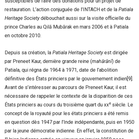
susceptibles de faire des donations pour un projet de
restauration. L’action conjuguée de l’INTACH et de la
Patiala
Heritage Society
débouchait aussi sur la visite officielle du
prince Charles au Qilā Mubārak en mars 2006 et à Patiala
en octobre 2010.
Depuis sa création, la
Patiala Heritage Society
est dirigée
par Preneet Kaur, dernière grande reine (
mahārānī
) de
Patiala, qui régna de 1964 à 1971, date de l’abolition
définitive des États princiers par le gouvernement indien
[9]
.
Avant de s’intéresser au parcours de Preneet Kaur, il est
nécessaire de rappeler le contexte de la disparition de ces
e
États princiers au cours du troisième quart du xx
siècle. Le
concept de la royauté pour les états princiers a été remis
en question dès 1947 par l’Inde indépendante, puis en 1950
par la jeune démocratie indienne. En effet, la constitution de