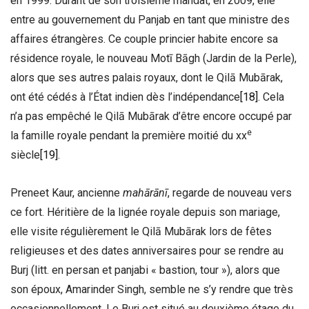
en 1999. Durant de son troisième mandat, en 2009, elle
entre au gouvernement du Panjab en tant que ministre des
affaires étrangères. Ce couple princier habite encore sa
résidence royale, le nouveau Motī Bāgh (Jardin de la Perle),
alors que ses autres palais royaux, dont le Qilā Mubārak,
ont été cédés à l’État indien dès l’indépendance
[18]
. Cela
n’a pas empêché le Qilā Mubārak d’être encore occupé par
e
la famille royale pendant la première moitié du xx
siècle
[19]
.
Preneet Kaur, ancienne
mahārānī
, regarde de nouveau vers
ce fort. Héritière de la lignée royale depuis son mariage,
elle visite régulièrement le Qilā Mubārak lors de fêtes
religieuses et des dates anniversaires pour se rendre au
Burj (litt. en persan et panjabi « bastion, tour »), alors que
son époux, Amarinder Singh, semble ne s’y rendre que très
occasionnellement. Le Burj est situé au deuxième étage du