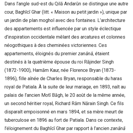
Dans l’angle sud-est du Qilā Andarūn se distingue une autre
cour, Baghīcī Ghar (litt. « Maison au petit jardin »), unique par
un jardin de plan moghol avec des fontaines. L’architecture
des appartements est influencée par un style éclectique
d’inspiration occidentale mêlant des arcatures et colonnes
néogothiques à des cheminées victoriennes. Ces
appartements, éloignés du premier
zanānā
, étaient
destinés à la quatrième épouse du roi Rājinder Singh
(1872-1900), Harnām Kaur, née Florence Bryan (1873-
1896), fille aînée de Charles Bryan, responsable du haras
royal de Patiala. À la suite de leur mariage, en 1893, naît au
palais de l’ancien Motī Bāgh, le 20 août de la même année,
un second héritier royal, Richard Rām Nārain Singh. Ce fils
disparaît empoisonné en mars 1894, et sa mère meurt de
tuberculose en 1896 au fort de Patiala. Dans ce contexte,
l’éloignement du Baghīcī Ghar par rapport à l’ancien
zanānā