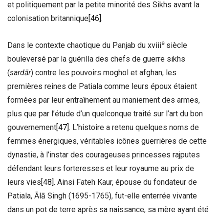
et politiquement par la petite minorité des Sikhs avant la
colonisation britannique
[46]
.
e
Dans le contexte chaotique du Panjab du xviii
siècle
bouleversé par la guérilla des chefs de guerre sikhs
(
sardār
) contre les pouvoirs moghol et afghan, les
premières reines de Patiala comme leurs époux étaient
formées par leur entraînement au maniement des armes,
plus que par l’étude d’un quelconque traité sur l’art du bon
gouvernement
[47]
. L’histoire a retenu quelques noms de
femmes énergiques, véritables icônes guerrières de cette
dynastie, à l’instar des courageuses princesses rajputes
défendant leurs forteresses et leur royaume au prix de
leurs vies
[48]
. Ainsi Fateh Kaur, épouse du fondateur de
Patiala, Ālā Singh (1695-1765), fut-elle enterrée vivante
dans un pot de terre après sa naissance, sa mère ayant été