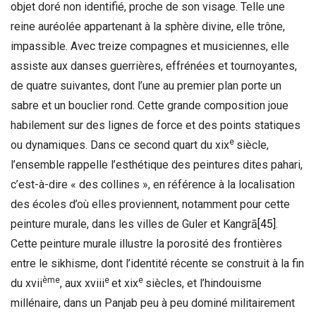
objet doré non identifié, proche de son visage. Telle une
reine auréolée appartenant à la sphère divine, elle trône,
impassible. Avec treize compagnes et musiciennes, elle
assiste aux danses guerrières, effrénées et tournoyantes,
de quatre suivantes, dont l’une au premier plan porte un
sabre et un bouclier rond. Cette grande composition joue
habilement sur des lignes de force et des points statiques
e
ou dynamiques. Dans ce second quart du xix
siècle,
l’ensemble rappelle l’esthétique des peintures dites pahari,
c’est-à-dire « des collines », en référence à la localisation
des écoles d’où elles proviennent, notamment pour cette
peinture murale, dans les villes de Guler et Kangrā
[45]
.
Cette peinture murale illustre la porosité des frontières
entre le sikhisme, dont l’identité récente se construit à la fin
ème
e
e
du xvii
, aux xviii
et xix
siècles, et l’hindouisme
millénaire, dans un Panjab peu à peu dominé militairement