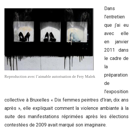
Dans
l’entretien
que j’ai eu
avec elle
en janvier
2011 dans
le cadre de
la
préparation
Reproduction avec l’aimable autorisation de Fery Malek
de
l’exposition
collective à Bruxelles « Dix femmes peintres d’Iran, dix ans
après », elle expliquait comment la violence ambiante à la
suite des manifestations réprimées après les élections
contestées de 2009 avait marqué son imaginaire.