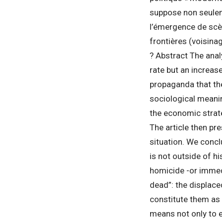
suppose non seuleme
l’émergence de scèn
frontières (voisinag
? Abstract The anal
rate but an increas
propaganda that the
sociological meaning
the economic strateg
The article then pr
situation. We conclu
is not outside of hi
homicide -or immedi
dead”: the displac
constitute them as 
means not only to 