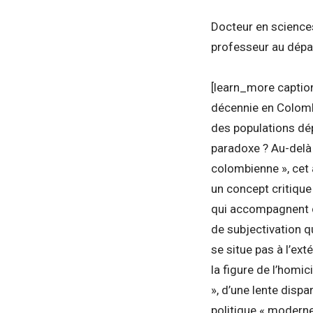
Docteur en sciences
professeur au dépar
[learn_more captio
décennie en Colomb
des populations dé
paradoxe ? Au-delà d
colombienne », cet a
un concept critique
qui accompagnent c
de subjectivation qui
se situe pas à l’ex
la figure de l’homi
», d’une lente dispa
politique « moderne