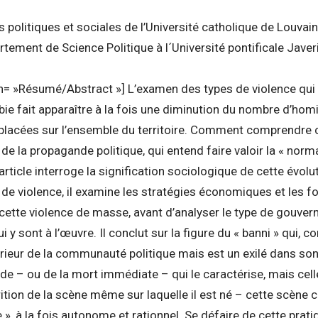
 politiques et sociales de l’Université catholique de Louvain
tement de Science Politique à l´Université pontificale Javer
n= »Résumé/Abstract »] L’examen des types de violence qui 
ie fait apparaître à la fois une diminution du nombre d’hom
placées sur l’ensemble du territoire. Comment comprendre 
e la propagande politique, qui entend faire valoir la « norma
rticle interroge la signification sociologique de cette évolu
 de violence, il examine les stratégies économiques et les for
ette violence de masse, avant d’analyser le type de gouver
 y sont à l’œuvre. Il conclut sur la figure du « banni » qui, co
térieur de la communauté politique mais est un exilé dans son
cide – ou de la mort immédiate – qui le caractérise, mais cel
rition de la scène même sur laquelle il est né – cette scène 
 », à la fois autonome et rationnel. Se défaire de cette prat