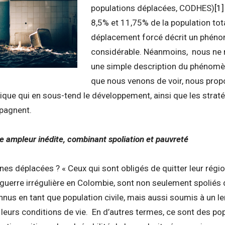
populations déplacées, CODHES)
[1]
8,5% et 11,75% de la population tota
déplacement forcé décrit un phén
considérable. Néanmoins, nous ne 
une simple description du phénom
que nous venons de voir, nous pro
que qui en sous-tend le développement, ainsi que les stratégi
mpagnent.
ampleur inédite, combinant spoliation et pauvreté
nes déplacées ? « Ceux qui sont obligés de quitter leur régi
 guerre irrégulière en Colombie, sont non seulement spoliés de
nnus en tant que population civile, mais aussi soumis à un 
 leurs conditions de vie. En d’autres termes, ce sont des p