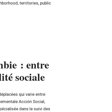
borhood, territories, public
bie : entre
lité sociale
éplacées qui varie entre
nementale Acción Social,
pécialisée dans le suivi des