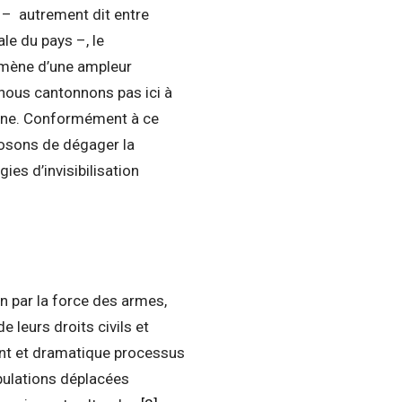
– autrement dit entre
le du pays –, le
omène d’une ampleur
nous cantonnons pas ici à
ène. Conformément à ce
posons de dégager la
es d’invisibilisation
on par la force des armes,
 leurs droits civils et
lent et dramatique processus
opulations déplacées