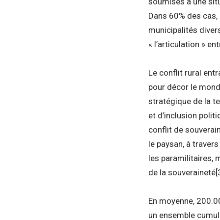
soumises à une situ
Dans 60% des cas, 
municipalités diver
« l’articulation » en
Le conflit rural ent
pour décor le monde 
stratégique de la te
et d’inclusion polit
conflit de souverain
le paysan, à travers
les paramilitaires, 
de la souveraineté
[
En moyenne, 200.00
un ensemble cumulé