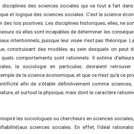
 disciplines des sciences sociales qui va tout à fait dans
que et logique des sciences sociales. C’est la science écon
des lois positives. Les disciplines historiques, elles, ne s
mesure où elles sont incapables de déterminer les conséque
ux intentionnels, puisque leur visée n’est pas théorique. L
ue, construisant des modèles au sein desquels on peut dé
 quels comportements sont rationnels. Il estime d’ailleurs
ales, la sociologie en particulier, devraient retrouver
xemple de la science économique, et que ce n’est qu’à ce prix
ntificité afin de s’établir définitivement comme sciences,
ature, et surtout la physique, mais dont le caractère rationne
nspiré les sociologues ou chercheurs en sciences sociales,
ifiabilité)aux sciences sociales. En effet, l’idéal ration