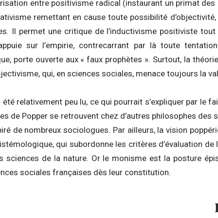
arisation entre positivisme radical (instaurant un primat des 
elativisme remettant en cause toute possibilité d’objectivité
s. Il permet une critique de l’inductivisme positiviste tou
s’appuie sur l’empirie, contrecarrant par là toute tentati
e, porte ouverte aux « faux prophètes ». Surtout, la théori
bjectivisme, qui, en sciences sociales, menace toujours la va
 été relativement peu lu, ce qui pourrait s’expliquer par le 
ies de Popper se retrouvent chez d’autres philosophes des 
spiré de nombreux sociologues. Par ailleurs, la vision poppé
témologique, qui subordonne les critères d’évaluation de l
s sciences de la nature. Or le monisme est la posture ép
nces sociales françaises dès leur constitution.