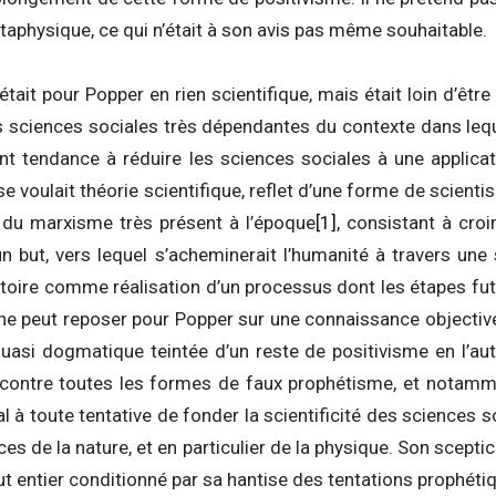
taphysique, ce qui n’était à son avis pas même souhaitable.
tait pour Popper en rien scientifique, mais était loin d’êt
s sciences sociales très dépendantes du contexte dans lequ
vent tendance à réduire les sciences sociales à une applica
 se voulait théorie scientifique, reflet d’une forme de scien
re du marxisme très présent à l’époque
[1]
, consistant à croi
n but, vers lequel s’acheminerait l’humanité à travers une 
istoire comme réalisation d’un processus dont les étapes fut
 ne peut reposer pour Popper sur une connaissance objective 
uasi dogmatique teintée d’un reste de positivisme en l’a
n, contre toutes les formes de faux prophétisme, et notamm
l à toute tentative de fonder la scientificité des sciences 
ces de la nature, et en particulier de la physique. Son scept
t entier conditionné par sa hantise des tentations prophétiq