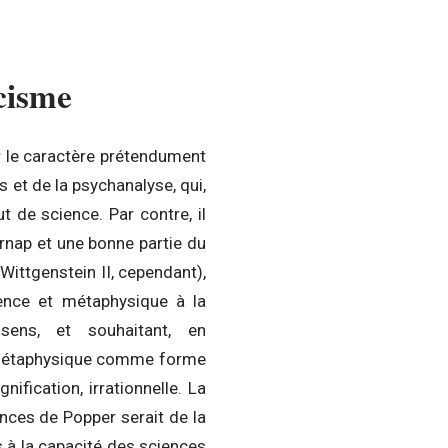
icisme
er le caractère prétendument
s et de la psychanalyse, qui,
ut de science. Par contre, il
Carnap et une bonne partie du
 Wittgenstein II, cependant),
ience et métaphysique à la
sens, et souhaitant, en
 métaphysique comme forme
ification, irrationnelle. La
nces de Popper serait de la
 à la capacité des sciences