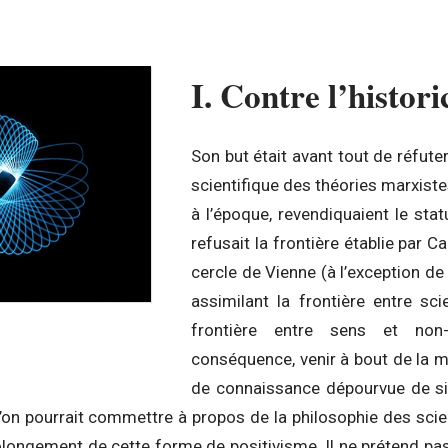
I. Contre l’histor
Son but était avant tout de réfut
scientifique des théories marxiste
à l’époque, revendiquaient le stat
refusait la frontière établie par 
cercle de Vienne (à l’exception de
assimilant la frontière entre sc
frontière entre sens et non-
conséquence, venir à bout de la
de connaissance dépourvue de sign
l’on pourrait commettre à propos de la philosophie des scie
olongement de cette forme de positivisme. Il ne prétend pas