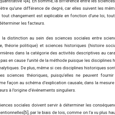
quantitative »
[4]
. En somme, la différence entre les sciences
 n’être qu’une différence de degré, car elles suivent les m
 tout changement est explicable en fonction d’une loi, tout
 déterminer les facteurs.
la distinction au sein des sciences sociales entre scien
 théorie politique) et sciences historiques (histoire soci
rnières dans la catégorie des activités descriptives au cara
pas en cause l’unité de la méthode puisque les disciplines h
nalytiques. De plus, même si ces disciplines historiques sont
des sciences théoriques, puisqu’elles ne peuvent fournir 
me façon au schéma d’explication causale, dans la mesure
eurs à l’origine d’événements singuliers.
ciences sociales doivent servir à déterminer les conséquen
tentionnelles
[5]
, par le biais de lois, comme on l’a vu plus hau