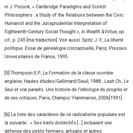
in
J. Pocock,
« Cambridge Paradigms and Scotch
Philosophers : a Study of the Relations between the Civic
Humanist and the Jurisprudential Interpretation of
Eighteenth-Century Social Thought », in
Wealth &Virtue
,
op.
cit.
, p. 245 [ma traduction]. Voir aussi: Spitz J.-F.,
La liberté
politique. Essai de généalogie conceptuelle
, Paris, Presses
Universitaires de France, 1995.
[5]
Thompson E.P.,
La Formation de la classe ouvrière
anglaise
, Hautes études/Gallimard/Seuil, 1988 ; Lash Ch.,
Le
Seul et vrai paradis. Une histoire de l’idéologie du progrès et
de ses critiques
, Paris, Champs/ Flammarion, 2006[1991].
[6]
La liste des caractères de ce radicalisme populaire est
la suivante : « Ses traits distinctifs […] incluaient une
défense des petits fermiers, artisans et autres