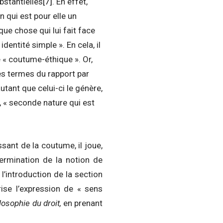
bstantielles
[7]
. En effet,
 qui est pour elle un
que chose qui lui fait face
dentité simple ». En cela, il
 « coutume-éthique ». Or,
des termes du rapport par
autant que celui-ci le génère,
, « seconde nature qui est
ssant de la coutume, il joue,
termination de la notion de
 l’introduction de la section
rise l’expression de « sens
losophie du droit,
en prenant