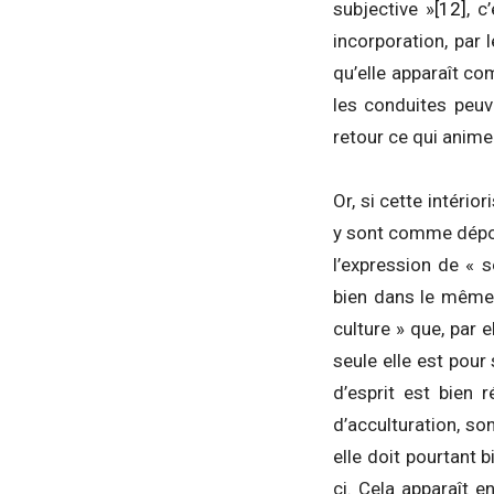
subjective »
[12]
, c
incorporation, par l
qu’elle apparaît c
les conduites peuve
retour ce qui anime 
Or, si cette intério
y sont comme dépos
l’expression de « s
bien dans le même t
culture » que, par 
seule elle est pour 
d’esprit est bien 
d’acculturation, s
elle doit pourtant 
ci. Cela apparaît 