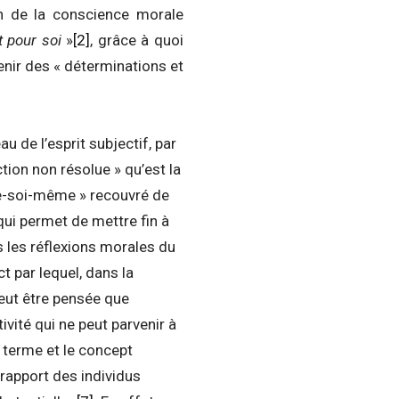
ion de la conscience morale
t pour soi
»
[2]
, grâce à quoi
enir des « déterminations et
u de l’esprit subjectif, par
tion non résolue » qu’est la
-de-soi-même » recouvré de
 qui permet de mettre fin à
ns les réflexions morales du
ct par lequel, dans la
peut être pensée que
ité qui ne peut parvenir à
le terme et le concept
 rapport des individus