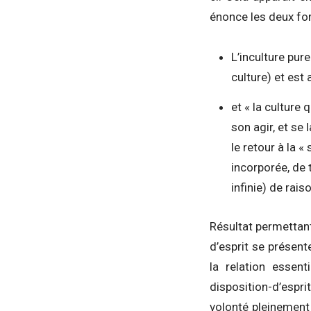
énonce les deux form
L’inculture pur
culture) et est
et « la culture
son agir, et se 
le retour à la «
incorporée, de 
infinie) de rais
Résultat permettant 
d’esprit se présen
la relation essent
disposition-d’espri
volonté pleinement 