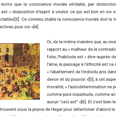
l écrire que la conscience morale
véritable
, par distinct
est « disposition-d’esprit à vouloir ce qui est bon
en soi e
s
stables
[3]
. Ce contenu stable la conscience morale doit le t
ectives pour soi »
[4]
.
Or, de la même manière que, au nivea
rapport au « malheur de la contradic
folie, l’habitude est « être-auprès
l’âme, le passage à l’éthicité est ce
« l’abattement de l’individu pris da
devoir et du pouvoir »
[5]
, à cet aspe
moralité, « l’autodétermination ne 
comme pure inquiétude, comme activ
aucun “ceci est” »
[6]
. Et c’est bien 
etrouvent sous la plume de Hegel pour déterminer d’abord le