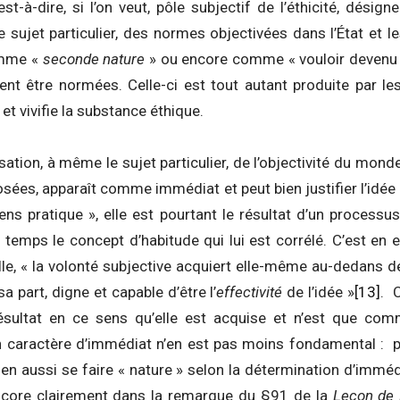
’est-à-dire, si l’on veut, pôle subjectif de l’éthicité, désign
e sujet particulier, des normes objectivées dans l’État et le
omme «
seconde nature
» ou encore comme « vouloir devenu ha
nt être normées. Celle-ci est tout autant produite par les 
et vivifie la substance éthique.
risation, à même le sujet particulier, de l’objectivité du mo
ées, apparaît comme immédiat et peut bien justifier l’idée
ens pratique », elle est pourtant le résultat d’un processu
emps le concept d’habitude qui lui est corrélé. C’est en eff
elle, « la volonté subjective acquiert elle-même au-dedans de
sa part, digne et capable d’être l’
effectivité
de l’idée »
[13]
. C
résultat en ce sens qu’elle est acquise et n’est que co
on caractère d’immédiat n’en est pas moins fondamental : p
bien aussi se faire « nature » selon la détermination d’imm
encore clairement dans la remarque du §91 de la
Leçon de 