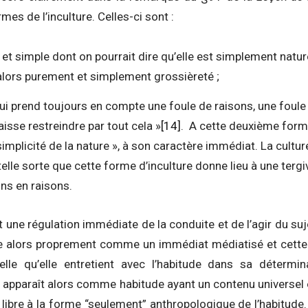
es de l’inculture. Celles-ci sont :
e et simple dont on pourrait dire qu’elle est simplement natu
 alors purement et simplement grossièreté ;
 qui prend toujours en compte une foule de raisons, une foul
laisse restreindre par tout cela »
[14]
. A cette deuxième form
 simplicité de la nature », à son caractère immédiat. La cultur
telle sorte que cette forme d’inculture donne lieu à une terg
ons en raisons.
une régulation immédiate de la conduite et de l’agir du sujet
te alors proprement comme un immédiat médiatisé et cette 
ielle qu’elle entretient avec l’habitude dans sa détermi
t apparaît alors comme habitude ayant un contenu universel e
libre à la forme “seulement” anthropologique de l’habitude. E