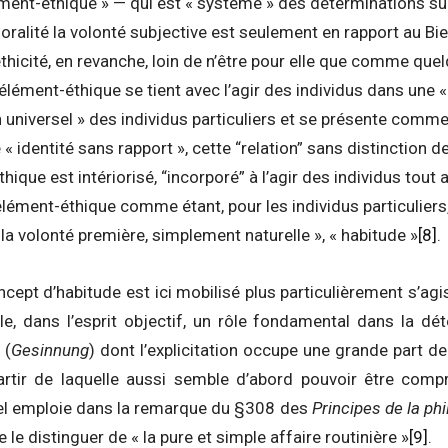
élément-éthique » — qui est « système » des déterminations su
oralité la volonté subjective est seulement en rapport au Bien
éthicité, en revanche, loin de n’être pour elle que comme quel
l’élément-éthique se tient avec l’agir des individus dans une « i
 universel » des individus particuliers et se présente comme
« identité sans rapport », cette “relation” sans distinction 
thique est intériorisé, “incorporé” à l’agir des individus tout 
l’élément-éthique comme étant, pour les individus particuliers
 la volonté première, simplement naturelle », « habitude »
[8]
.
ncept d’habitude est ici mobilisé plus particulièrement s’agi
e, dans l’esprit objectif, un rôle fondamental dans la dé
 (
Gesinnung
) dont l’explicitation occupe une grande part de
partir de laquelle aussi semble d’abord pouvoir être comp
el emploie dans la remarque du §308 des
Principes de la phi
le distinguer de « la pure et simple affaire routinière »
[9]
.