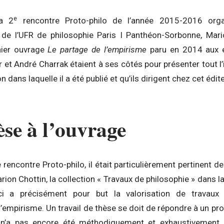
e
la 2
rencontre Proto-philo de l’année 2015-2016 organ
n de l’UFR de philosophie Paris I Panthéon-Sorbonne, Mari
nier ouvrage
Le partage de l’empirisme
paru en 2014 aux 
et André Charrak étaient à ses côtés pour présenter tout l’
n dans laquelle il a été publié et qu’ils dirigent chez cet édite
èse à l’ouvrage
 rencontre Proto-philo, il était particulièrement pertinent
ion Chottin, la collection « Travaux de philosophie » dans laq
i a précisément pour but la valorisation de travaux 
l’empirisme. Un travail de thèse se doit de répondre à un pro
i n’a pas encore été méthodiquement et exhaustivement e