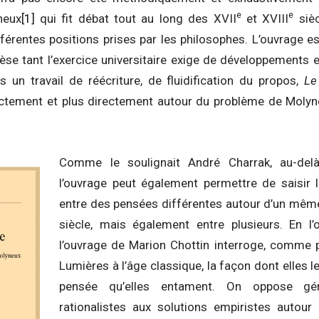
e
e
neux
[1]
qui fit débat tout au long des XVII
et XVIII
sièc
férentes positions prises par les philosophes. L’ouvrage e
èse tant l’exercice universitaire exige de développements
 un travail de réécriture, de fluidification du propos,
Le
nctement et plus directement autour du problème de Molyne
Comme le soulignait André Charrak, au-de
l’ouvrage peut également permettre de saisir l
entre des pensées différentes autour d’un mê
siècle, mais également entre plusieurs. En l’o
l’ouvrage de Marion Chottin interroge, comme pa
Lumières à l’âge classique, la façon dont elles le
pensée qu’elles entament. On oppose gén
rationalistes aux solutions empiristes autou