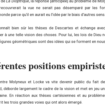
r de
La Dioptrique
, la réponse [anticipée] au problème de Moly
recouvrerait la vue ne serait pas désemparé par les f
nde parce qu’il en aurait eu l’idée par le biais d’autres sens
onnaît bien sûr les thèses de Descartes et échange avec
r à une telle vision des choses. Pour lui, les lois de Dieu n
figures géométriques sont des idées qui se forment en nous
érentes positions empirist
entre Molyneux et Locke va vite devenir public du fait d
d, déborde largement le cadre de la vision et met en jeu u
ine. En réaction aux thèses cartésiennes et au problème
it les trois grandes voies qui ont alors émergé.