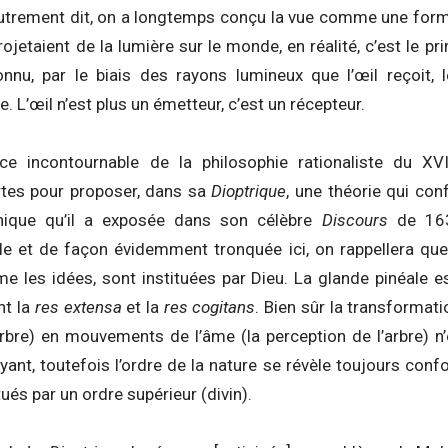
utrement dit, on a longtemps conçu la vue comme une forme
jetaient de la lumière sur le monde, en réalité, c’est le pri
onnu, par le biais des rayons lumineux que l’œil reçoit,
. L’œil n’est plus un émetteur, c’est un récepteur.
nce incontournable de la philosophie rationaliste du XVI
rtes pour proposer, dans sa
Dioptrique
, une théorie qui con
hique qu’il a exposée dans son célèbre
Discours
de 16
e et de façon évidemment tronquée ici, on rappellera que
e les idées, sont instituées par Dieu. La glande pinéale es
nt la
res extensa
et la
res cogitans
. Bien sûr la transformat
arbre) en mouvements de l’âme (la perception de l’arbre) 
yant, toutefois l’ordre de la nature se révèle toujours conf
tués par un ordre supérieur (divin).