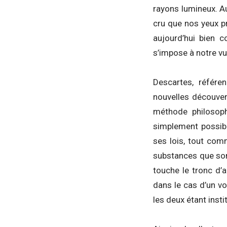
rayons lumineux. A
cru que nos yeux pro
aujourd’hui bien c
s’impose à notre vue
Descartes, référe
nouvelles découve
méthode philosop
simplement possibl
ses lois, tout comm
substances que so
touche le tronc d’
dans le cas d’un vo
les deux étant insti