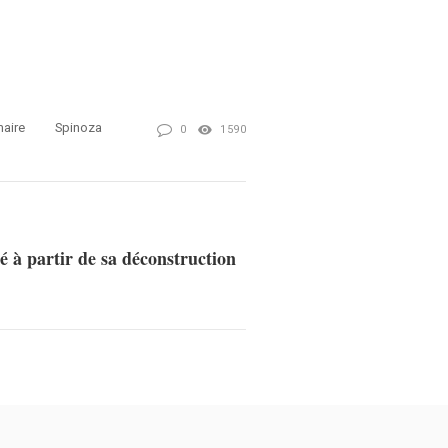
aire
Spinoza
0
1590
té à partir de sa déconstruction