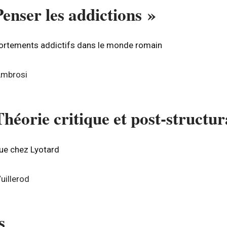
Penser les addictions »
ortements addictifs dans le monde romain
’Ambrosi
Théorie critique et post-structu
ue chez Lyotard
uillerod
s