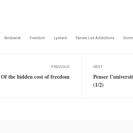
Bimbenet
Freedom
Lyotard
Penser Les Addictions
Somm
PREVIOUS
NEXT
Of the hidden cost of freedom
Penser l’universi
(1/2)