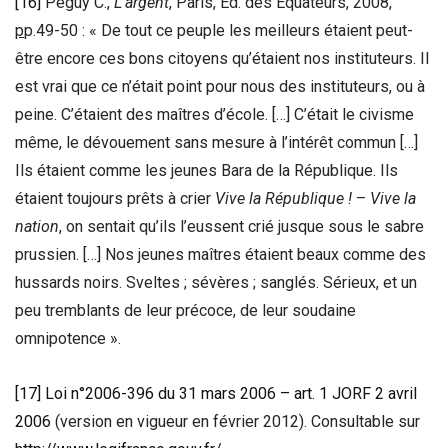
[16]
Péguy C.,
L’argent
, Paris, Ed. des Equateurs, 2008,
p
p.49-50 : « De tout ce peuple les meilleurs étaient peut-
être encore ces bons citoyens qu’étaient nos instituteurs. Il
est vrai que ce n’était point pour nous des instituteurs, ou à
peine. C’étaient des maîtres d’école. […] C’était le civisme
même, le dévouement sans mesure à l’intérêt commun […]
Ils étaient comme les jeunes Bara de la République. Ils
étaient toujours prêts à crier
Vive la République !
–
Vive la
nation
, on sentait qu’ils l’eussent crié jusque sous le sabre
prussien. […] Nos jeunes maîtres étaient beaux comme des
hussards noirs. Sveltes ; sévères ; sanglés. Sérieux, et un
peu tremblants de leur précoce, de leur soudaine
omnipotence ».
[17]
Loi n°2006-396 du 31 mars 2006 – art. 1 JORF 2 avril
2006
(version en vigueur en février 2012). Consultable sur