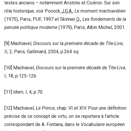
textes anciens – notamment Aristote et Cicéron. Sur son
rôle historique, voir Pocock
J.G.A.
,
Le moment machiavélien
(1975), Paris, PUF, 1997 et Skinner
Q.
,
Les fondements de la
pensée politique moderne
(1979), Paris, Albin Michel, 2001.
[9]
Machiavel,
Discours sur la première décade de Tite-Live
,
II, 2, Paris, Gallimard, 2004, p.264 sq.
[10]
Machiavel,
Discours sur la première décade de Tite-Live
,
I, 18, p.125-126.
[11]
Idem
, I, 4, p.70.
[12]
Machiavel,
Le Prince
, chap. VI et XIV. Pour une définition
précise de ce concept de
virtu
, on se reportera à l’article
correspondant de A. Fontana, dans le
Vocabulaire européen