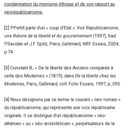
condamnation du monisme éthique et de son rapport au
néorépublicanisme.
[2]
P.Pettit parle d’un « coup d’Etat ». Voir
Républicanisme
,
une théorie de la liberté et du gouvernement
(1997), trad.
P.Savidan et J.F. Spitz, Paris, Gallimard, NRF Essais, 2004,
p.74.
[3]
Constant B., « De la liberté des Anciens comparée à
celle des Modernes » (1819), dans
De la liberté chez les
Modernes
, Paris, Gallimard, coll. Folio Essais, 1997, p.
595.
[4]
Nous désignons par ce terme le courant « néo-romain »
du républicanisme, qui représente une voix républicaine
originale. Il se distingue d’un républicanisme « néo-
athénien » ou « néo-aristotélicien », perpétuateurs de la