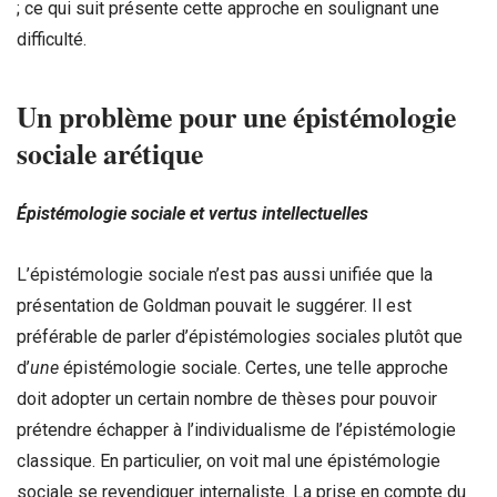
; ce qui suit présente cette approche en soulignant une
difficulté.
Un probl
è
me pour une
é
pist
é
mologie
sociale ar
é
tique
É
pist
é
mologie sociale et vertus intellectuelles
L’épistémologie sociale n’est pas aussi unifiée que la
présentation de Goldman pouvait le suggérer. Il est
préférable de parler d’épistémologie
s
sociale
s
plutôt que
d’
une
épistémologie sociale. Certes, une telle approche
doit adopter un certain nombre de thèses pour pouvoir
prétendre échapper à l’individualisme de l’épistémologie
classique. En particulier, on voit mal une épistémologie
sociale se revendiquer internaliste. La prise en compte du