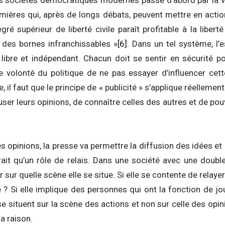
s sociétés démocratiques modernes passe d’abord par la v
umières qui, après de longs débats, peuvent mettre en acti
gré supérieur de liberté civile paraît profitable à la liberté
des bornes infranchissables »
[6]
. Dans un tel système, l’
re libre et indépendant. Chacun doit se sentir en sécurité p
 volonté du politique de ne pas essayer d’influencer cet
e, il faut que le principe de « publicité » s’applique réellemen
ser leurs opinions, de connaître celles des autres et de pouv
 opinions, la presse va permettre la diffusion des idées et 
rait qu’un rôle de relais. Dans une société avec une double 
 sur quelle scène elle se situe. Si elle se contente de relayer
 ? Si elle implique des personnes qui ont la fonction de jo
se situent sur la scène des actions et non sur celle des opin
a raison.