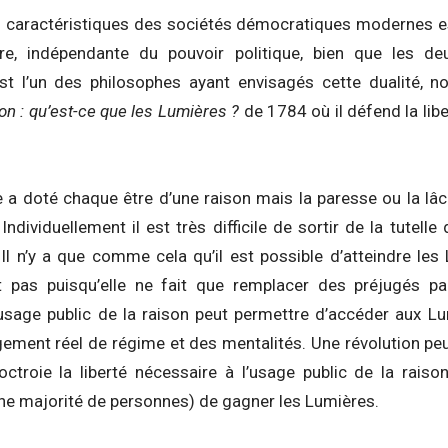
s caractéristiques des sociétés démocratiques modernes est
ère, indépendante du pouvoir politique, bien que les de
st l’un des philosophes ayant envisagés cette dualité, 
on : qu’est-ce que les Lumières ?
de 1784 où il défend la li
re a doté chaque être d’une raison mais la paresse ou la 
ndividuellement il est très difficile de sortir de la tutelle 
 Il n’y a que comme cela qu’il est possible d’atteindre les
it pas puisqu’elle ne fait que remplacer des préjugés par
ge public de la raison peut permettre d’accéder aux Lum
ment réel de régime et des mentalités. Une révolution peut 
octroie la liberté nécessaire à l’usage public de la raiso
 majorité de personnes) de gagner les Lumières.