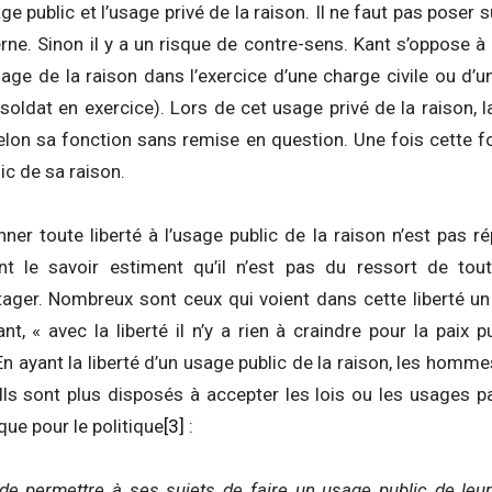
ge public et l’usage privé de la raison. Il ne faut pas poser s
rne. Sinon il y a un risque de contre-sens. Kant s’oppose à l
usage de la raison dans l’exercice d’une charge civile ou d’
oldat en exercice). Lors de cet usage privé de la raison, 
elon sa fonction sans remise en question. Une fois cette f
lic de sa raison.
onner toute liberté à l’usage public de la raison n’est pas 
t le savoir estiment qu’il n’est pas du ressort de tou
ager. Nombreux sont ceux qui voient dans cette liberté un 
nt, « avec la liberté il n’y a rien à craindre pour la paix p
 En ayant la liberté d’un usage public de la raison, les hom
Ils sont plus disposés à accepter les lois ou les usages p
que pour le politique
[3]
:
 de permettre à ses sujets de faire un usage public de leur