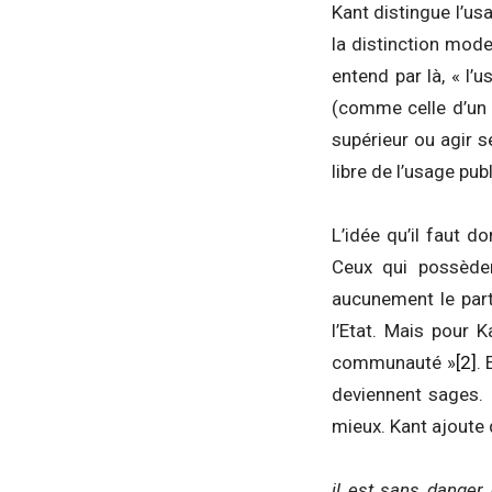
Kant distingue l’usa
la distinction mode
entend par là, « l’
(comme celle d’un s
supérieur ou agir s
libre de l’usage pub
L’idée qu’il faut d
Ceux qui possèden
aucunement le part
l’Etat. Mais pour Ka
communauté »
[2]
.
deviennent sages. 
mieux. Kant ajoute 
il est sans danger