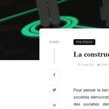
SHARE
POLITIQUE
La construc
6 mai 2011
2268 
Pour penser le lien
sociétés démocrati
des sociétés dém