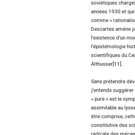
soviétiques chargés
années 1930 et qui 
comme « rationali
Descartes amène jus
l’existence d’un mo
l’épistémologie his
scientifiques du Ce
Althusser
[11]
.
Sans prétendre déve
j’entends suggérer p
« pure » est le sym
assimilable au lyss
être comprise, cett
constitutive des sc
radicale des mécan