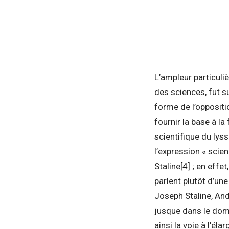
L’ampleur particuli
des sciences, fut su
forme de l’oppositio
fournir la base à la
scientifique du ly
l’expression « scie
Staline
[4]
; en effet
parlent plutôt d’un
Joseph Staline, And
jusque dans le doma
ainsi la voie à l’é