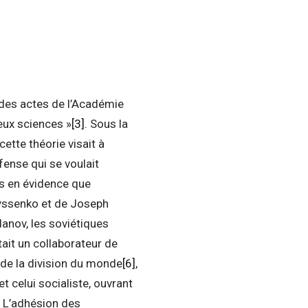
n des actes de l’Académie
deux sciences »
[3]
. Sous la
ette théorie visait à
fense qui se voulait
is en évidence que
 Lyssenko et de Joseph
danov, les soviétiques
était un collaborateur de
 de la division du monde
[6]
,
t celui socialiste, ouvrant
. L’adhésion des