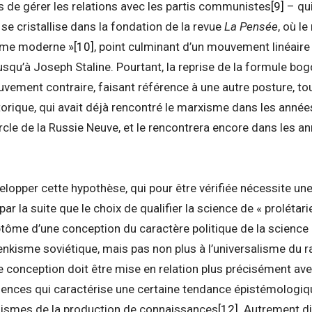
 de gérer les relations avec les partis communistes
[9]
– qui
se cristallise dans la fondation de la revue
La Pensée
, où l
sme moderne »
[10]
, point culminant d’un mouvement linéaire
qu’à Joseph Staline. Pourtant, la reprise de la formule bo
uvement contraire, faisant référence à une autre posture, tou
torique, qui avait déjà rencontré le marxisme dans les année
rcle de la Russie Neuve, et le rencontrera encore dans les a
lopper cette hypothèse, qui pour être vérifiée nécessite une
ar la suite que le choix de qualifier la science de « prolétar
ptôme d’une conception du caractère politique de la science 
enkisme soviétique, mais pas non plus à l’universalisme du r
e conception doit être mise en relation plus précisément avec
iences qui caractérise une certaine tendance épistémologique
ismes de la production de connaissances
[12]
. Autrement dit