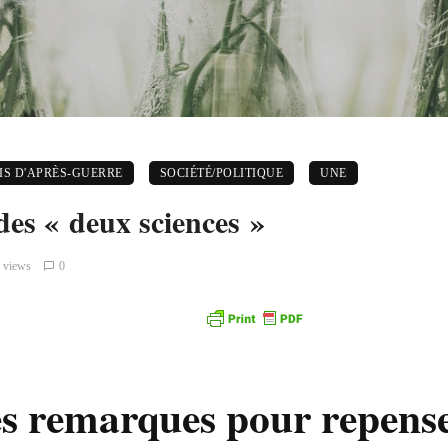
S D'APRÈS-GUERRE
SOCIÉTÉ/POLITIQUE
UNE
des « deux sciences »
 views
0
s remarques pour repenser