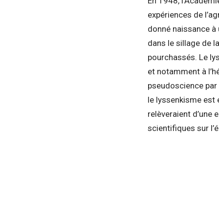
En 1948, l’Académie
expériences de l’a
donné naissance à u
dans le sillage de 
pourchassés. Le ly
et notamment à l’hé
pseudoscience par d
le lyssenkisme est
relèveraient d’une 
scientifiques sur l’