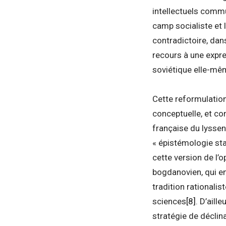
intellectuels commu
camp socialiste et 
contradictoire, dan
recours à une expre
soviétique elle-mê
Cette reformulation
conceptuelle, et co
française du lyssen
« épistémologie sta
cette version de l’
bogdanovien, qui en
tradition rationalis
sciences
[8]
. D’aill
stratégie de déclin