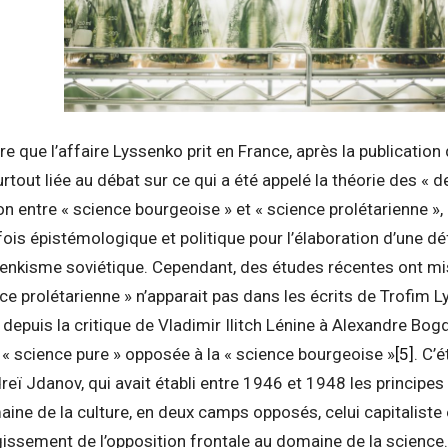
ère que l’affaire Lyssenko prit en France, après la publicatio
rtout liée au débat sur ce qui a été appelé la théorie des « 
n entre « science bourgeoise » et « science prolétarienne », c
 fois épistémologique et politique pour l’élaboration d’une dé
ssenkisme soviétique. Cependant, des études récentes ont m
nce prolétarienne » n’apparait pas dans les écrits de Trofim
, depuis la critique de Vladimir Ilitch Lénine à Alexandre Bog
e « science pure » opposée à la « science bourgeoise »
[5]
. C’
reï Jdanov, qui avait établi entre 1946 et 1948 les principes
ine de la culture, en deux camps opposés, celui capitaliste e
largissement de l’opposition frontale au domaine de la science