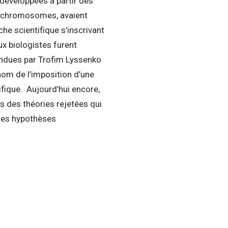
 développées à partir des
es chromosomes, avaient
he scientifique s’inscrivant
ux biologistes furent
endues par Trofim Lyssenko
nom de l’imposition d’une
ifique. Aujourd’hui encore,
 des théories rejetées qui
tes hypothèses