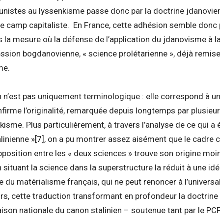
nistes au lyssenkisme passe donc par la doctrine jdanovienn
le camp capitaliste. En France, cette adhésion semble donc
s la mesure où la défense de l’application du jdanovisme à la
ssion bogdanovienne, « science prolétarienne », déjà remise
me.
 n’est pas uniquement terminologique : elle correspond à un
nfirme l’originalité, remarquée depuis longtemps par plusieur
kisme. Plus particulièrement, à travers l’analyse de ce qui a
linienne »
[7]
, on a pu montrer assez aisément que le cadre 
opposition entre les « deux sciences » trouve son origine moi
 situant la science dans la superstructure la réduit à une idé
te du matérialisme français, qui ne peut renoncer à l’universali
eurs, cette traduction transformant en profondeur la doctrine 
aison nationale du canon stalinien – soutenue tant par le PC