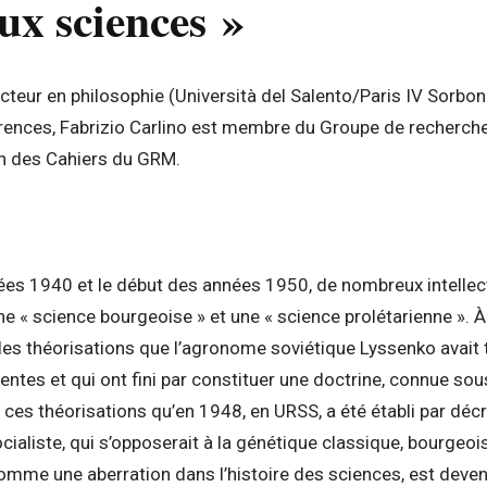
ux sciences »
octeur en philosophie (Università del Salento/Paris IV Sorbon
rences, Fabrizio Carlino est membre du Groupe de recherche
n des Cahiers du GRM.
nées 1940 et le début des années 1950, de nombreux intellec
ne « science bourgeoise » et une « science prolétarienne ». À 
e les théorisations que l’agronome soviétique Lyssenko avait 
ntes et qui ont fini par constituer une doctrine, connue so
e ces théorisations qu’en 1948, en URSS, a été établi par déc
ocialiste, qui s’opposerait à la génétique classique, bourgeoi
omme une aberration dans l’histoire des sciences, est deven