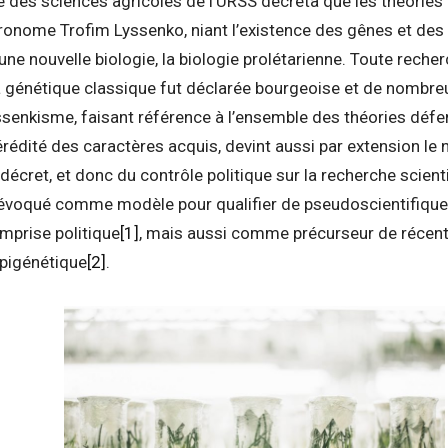
 des sciences agricoles de l’URSS décréta que les théories
gronome Trofim Lyssenko, niant l’existence des gênes et d
ne nouvelle biologie, la biologie prolétarienne. Toute recherc
la génétique classique fut déclarée bourgeoise et de nombre
ssenkisme, faisant référence à l’ensemble des théories déf
rédité des caractères acquis, devint aussi par extension le 
écret, et donc du contrôle politique sur la recherche scient
 évoqué comme modèle pour qualifier de pseudoscientifiques
emprise politique
[1]
, mais aussi comme précurseur de récen
épigénétique
[2]
.