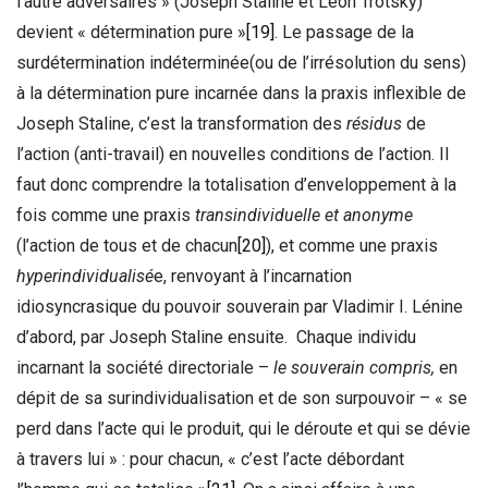
l’autre adversaires » (Joseph Staline et Léon Trotsky)
devient « détermination pure »
[19]
. Le passage de la
surdétermination indéterminée(ou de l’irrésolution du sens)
à la détermination pure incarnée dans la praxis inflexible de
Joseph Staline, c’est la transformation des
résidus
de
l’action (anti-travail) en nouvelles conditions de l’action. Il
faut donc comprendre la totalisation d’enveloppement à la
fois comme une praxis
transindividuelle et anonyme
(l’action de tous et de chacun
[20]
), et comme une praxis
hyperindividualisé
e, renvoyant à l’incarnation
idiosyncrasique du pouvoir souverain par Vladimir I. Lénine
d’abord, par Joseph Staline ensuite. Chaque individu
incarnant la société directoriale –
le souverain compris,
en
dépit de sa surindividualisation et de son surpouvoir – « se
perd dans l’acte qui le produit, qui le déroute et qui se dévie
à travers lui » : pour chacun, « c’est l’acte débordant