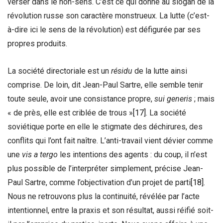
verser dans le non-sens. C’est ce qui donne au slogan de la
révolution russe son caractère monstrueux. La lutte (c’est-
à-dire ici le sens de la révolution) est défigurée par ses
propres produits.
La société directoriale est un
résidu
de la lutte ainsi
comprise. De loin, dit Jean-Paul Sartre, elle semble tenir
toute seule, avoir une consistance propre,
sui generis
; mais
« de près, elle est criblée de trous »
[17]
. La société
soviétique porte en elle le stigmate des déchirures, des
conflits qui l’ont fait naître. L’anti-travail vient dévier comme
une
vis a tergo
les intentions des agents : du coup, il n’est
plus possible de l’interpréter simplement, précise Jean-
Paul Sartre, comme l’objectivation d’un projet de parti
[18]
.
Nous ne retrouvons plus la continuité, révélée par l’acte
intentionnel, entre la praxis et son résultat, aussi réifié soit-