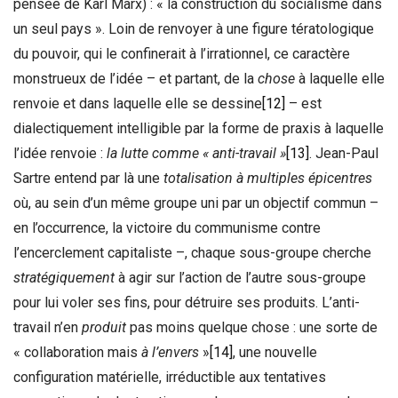
pensée de Karl Marx) : « la construction du socialisme dans
un seul pays ». Loin de renvoyer à une figure tératologique
du pouvoir, qui le confinerait à l’irrationnel, ce caractère
monstrueux de l’idée – et partant, de la
chose
à laquelle elle
renvoie et dans laquelle elle se dessine
[12]
– est
dialectiquement intelligible par la forme de praxis à laquelle
l’idée renvoie :
la lutte comme « anti-travail »
[13]
. Jean-Paul
Sartre entend par là une
totalisation à multiples épicentres
où, au sein d’un même groupe uni par un objectif commun –
en l’occurrence, la victoire du communisme contre
l’encerclement capitaliste –, chaque sous-groupe cherche
stratégiquement
à agir sur l’action de l’autre sous-groupe
pour lui voler ses fins, pour détruire ses produits. L’anti-
travail n’en
produit
pas moins quelque chose : une sorte de
« collaboration mais
à l’envers
»
[14]
, une nouvelle
configuration matérielle, irréductible aux tentatives