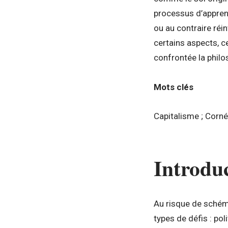
processus d’apprent
ou au contraire réi
certains aspects, c
confrontée la phil
Mots clés
Capitalisme ; Corné
Introdu
Au risque de schéma
types de défis : pol