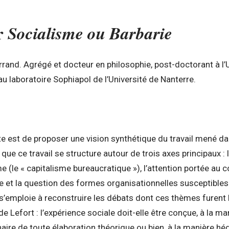
r
Socialisme ou Barbarie
rand. Agrégé et docteur en philosophie, post-doctorant à l’
u laboratoire Sophiapol de l’Université de Nanterre.
xte est de proposer une vision synthétique du travail mené d
nt que ce travail se structure autour de trois axes principaux :
e (le « capitalisme bureaucratique »), l’attention portée au 
re et la question des formes organisationnelles susceptibles
le s’emploie à reconstruire les débats dont ces thèmes furent
de Lefort : l’expérience sociale doit-elle être conçue, à la
aire de toute élaboration théorique ou bien, à la manière h