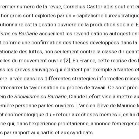
remier numéro de la revue, Cornelius Castoriadis soutient en 
 hongrois sont exploités par un « capitalisme bureaucratique 
lutionnaire est la gestion ouvrière de la production sociale.
isme ou Barbarie
accueillent les revendications autogestionn
t comme une confirmation des thèses développées dans la
nationale des luttes, non seulement contre la classe dirigeant
ielles du mouvement ouvrier
[2]
. En France, cette reprise des
ns les grèves sauvages qui éclatent par exemple à Nantes et
re larvée dans les différentes stratégies informelles mises
ontrecarrer la taylorisation du procès de travail. Ce sont pré
ein de
Socialisme ou Barbarie
, Claude Lefort vise à mettre au
première personne par les ouvriers. L’ancien élève de Maurice
e phénoménologique du « retour aux choses mêmes », en lui 
 ce qui, dans l’expérience prolétarienne, annonce l’émergen
 par rapport aux partis et aux syndicats.