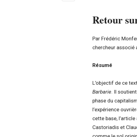
Retour su
Par Frédéric Monfer
chercheur associé a
Résumé
L’objectif de ce te
Barbarie
. Il soutie
phase du capitalism
l’expérience ouvriè
cette base, l’artic
Castoriadis et Clau
comme le sol origin