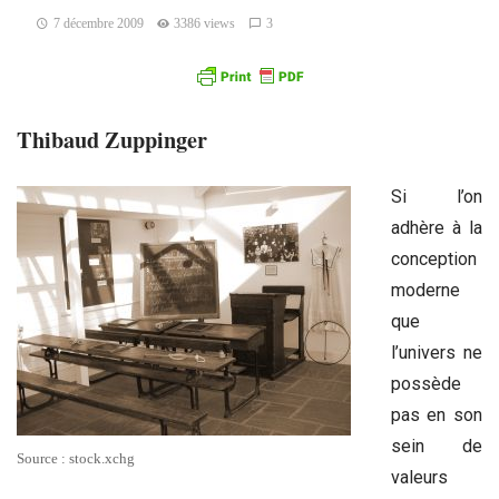
7 décembre 2009
3386 views
3
Thibaud Zuppinger
Si l’on
adhère à la
conception
moderne
que
l’univers ne
possède
pas en son
sein de
Source : stock.xchg
valeurs