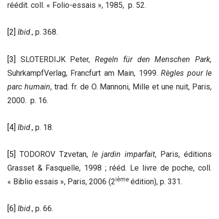
réédit. coll. « Folio-essais », 1985, p. 52.
[2]
Ibid
., p. 368.
[3]
SLOTERDIJK Peter,
Regeln für den Menschen Park,
SuhrkampfVerlag, Francfurt am Main, 1999.
Règles pour le
parc humain
, trad. fr. de O. Mannoni, Mille et une nuit, Paris,
2000. p. 16.
[4]
Ibid
., p. 18.
[5]
TODOROV Tzvetan,
le jardin imparfait
, Paris, éditions
Grasset & Fasquelle, 1998 ; rééd. Le livre de poche, coll.
ième
« Biblio essais », Paris, 2006 (2
édition), p. 331.
[6]
Ibid
., p. 66.