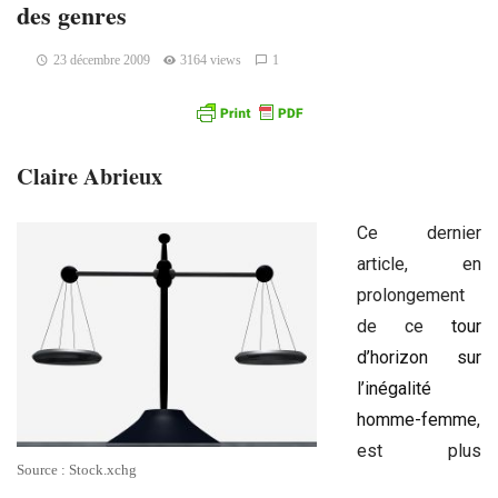
des genres
23 décembre 2009
3164 views
1
Claire Abrieux
Ce dernier
article, en
prolongement
de ce
tour
d’horizon sur
l’inégalité
homme-femme
,
est plus
Source : Stock.xchg