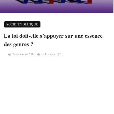
SOCIÉTÉ/POLITIQUE
La loi doit-elle s’appuyer sur une essence
des genres ?
22 décembre 2009
1730 views
1
Claire Abrieux
Le débat que
je m’apprête
à résumer