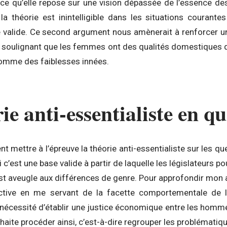
arce qu’elle repose sur une vision dépassée de l’essence d
a théorie est inintelligible dans les situations courant
alide. Ce second argument nous amènerait à renforcer un 
n soulignant que les femmes ont des qualités domestiques q
comme des faiblesses innées.
ie anti-essentialiste en q
nt mettre à l’épreuve la théorie anti-essentialiste sur les q
 c’est une base valide à partir de laquelle les législateurs pou
est aveugle aux différences de genre. Pour approfondir mon a
ctive en me servant de la facette comportementale de la
a nécessité d’établir une justice économique entre les homm
uhaite procéder ainsi, c’est-à-dire regrouper les problématiq