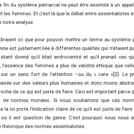
a fin du système patriarcal ne peut être assimilé à un appel
 les femmes. Et c’est là que le débat entre essentialistes et
s notre analyse.
 diraient ici que pour pouvoir mettre un terme au système p
ine est justement liée à différentes qualités qui n’étaient 
étant donné qu’il était androcentré et qu’il prenait ces q
, l’essence des femmes a plus de validité éthique que ce
 sur un sens fort de l’attention –ou du « care »
[2]
. Le p
 basée sur des valeurs plus humaines et donc moins abstrai
roche de ce qui est juste de faire. Ceci est important parce
se de normes morales. Si nous souhaitons que ces norme
ue la loi porte l’indication claire de ce qu’il est juste de fai
s où il est question de genre. C’est pourquoi nous nous a
e théorique des normes essentialistes.