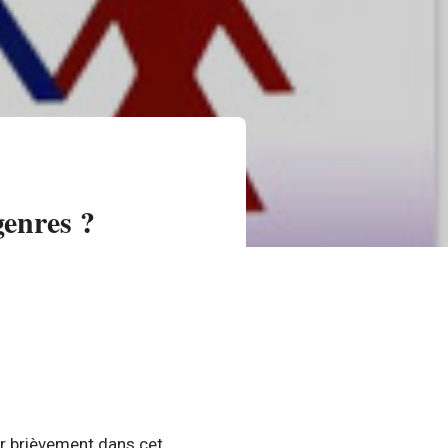
genres ?
r brièvement dans cet