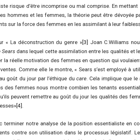
liste risque d’être incomprise ou mal comprise. En mettant 
 les hommes et les femmes, la théorie peut être dévoyée par
nts sur la force des femmes en les assimilant à leur faibles
ur « La déconstruction du genre »
[3]
Joan C.Williams nou
 Sears
dans lequel cette assimilation entre les qualités et
ier la réelle motivation des femmes en question qui voulaie
entes. Comme elle le montre, « Sears s’est employé à uti
au goût du jour par l’éthique du
care
. Cela implique que le
sses des femmes nous montre combien les tenants essentiali
qu’ils peuvent remettre au goût du jour les qualités des fem
blesses»
[4]
.
terminer notre analyse de la position essentialiste en c
ts contre son utilisation dans le processus législatif. Le