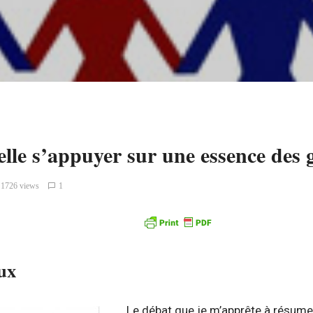
-elle s’appuyer sur une essence des 
1726 views
1
ux
Le débat que je m’apprête à résume