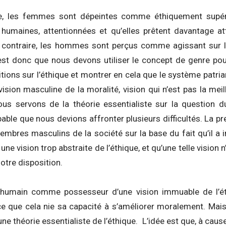
e, les femmes sont dépeintes comme éthiquement supéri
 humaines, attentionnées et qu’elles prêtent davantage a
Au contraire, les hommes sont perçus comme agissant sur 
i est donc que nous devons utiliser le concept de genre pou
tions sur l’éthique et montrer en cela que le système patriar
ision masculine de la moralité, vision qui n’est pas la meil
ous servons de la théorie essentialiste sur la question 
robable que nous devions affronter plusieurs difficultés. La p
embres masculins de la société sur la base du fait qu’il a
 une vision trop abstraite de l’éthique, et qu’une telle vision 
notre disposition.
 humain comme possesseur d’une vision immuable de l’é
e que cela nie sa capacité à s’améliorer moralement. Mai
’une théorie essentialiste de l’éthique. L’idée est que, à cause 