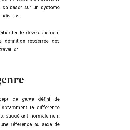
de se baser sur un système
 individus.
’aborder le développement
 définition resserrée des
availler.
genre
ncept de
genre
défini de
e notamment la différence
s, suggérant normalement
une référence au sexe de