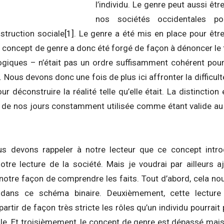
l’individu. Le genre peut aussi êtr
nos sociétés occidentales p
struction sociale
[1]
. Le genre a été mis en place pour êtr
 concept de genre a donc été forgé de façon à dénoncer le fa
logiques – n’était pas un ordre suffisamment cohérent pou
 Nous devons donc une fois de plus ici affronter la difficult
ur déconstruire la réalité telle qu’elle était. La distinction
 de nos jours constamment utilisée comme étant valide au 
us devons rappeler à notre lecteur que ce concept intr
tre lecture de la société. Mais je voudrai par ailleurs a
otre façon de comprendre les faits. Tout d’abord, cela no
s dans ce schéma binaire. Deuxièmement, cette lecture
rtir de façon très stricte les rôles qu’un individu pourra
ale. Et troisièmement, le concept de genre est dépassé mais