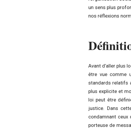
un sens plus profo
nos réflexions norm
Définiti
Avant d’aller plus l
être vue comme un
standards relatifs 
plus explicite et m
loi peut être défi
justice. Dans cet
condamnant ceux qui
porteuse de messag