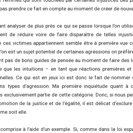
 femmes qui sont touchées par certaines injustices des plu
pas prendre ce fait en compte au moment de créer de nouvel
nt analyser de plus près ce qui se passe lorsque l’on utili
ent de réduire voire de faire disparaître de telles injus
e ces victimes appartiennent semble être à première vue co
’on est un sujet potentiel de certaines agressions on préfère
sont pas de bons guides de pensée au moment de faire des lo
e que les intuitions – en tant que réactions premières et 
onnelles. Ce qui est en jeux ici est donc le fait de nommer
ins types d’agression. Ma première inquiétude quant à c
exclusivement partie de cette catégorie. Donc, si nous pen
motion de la justice et de l’égalité, il est délicat d’exclur
me soit elle.
e comprise à l’aide d’un exemple. Si, comme dans la loi es