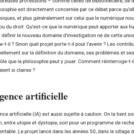
reuses professions – comme celles de bibliothécaire, de 
losophie est directement concernée par ce débat parce qu’elle
iques, et plus généralement sur celui que le numérique nous
n ou du droit. Qu’est-ce que le numérique peut apporter aux h
définir le nouveau domaine d’investigation né de cette unio
t-il ? Sinon quel projet porte-t-il pour l’avenir ? Les contri
iellement sur la définition du domaine, ses problèmes et ses
 rôle que la philosophie peut y jouer. Comment réinterroge-t-
ient si claires ?
igence artificielle
ence artificielle (IA) est aussi sujette à caution. On la tient s
on, entre utopie et dystopie, soit pour un programme de reche
able. Le projet lancé dans les années 50, dans le sillage 