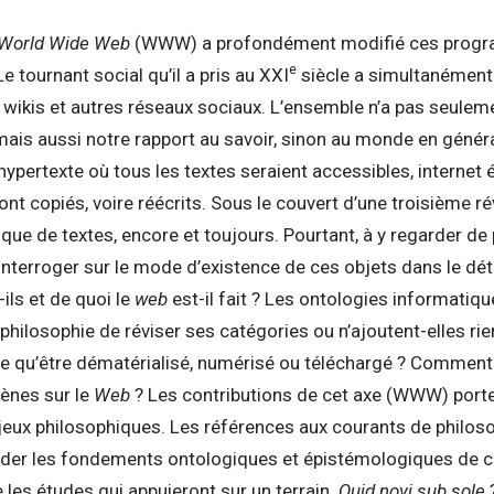
World Wide Web
(WWW) a profondément modifié ces progra
e
e tournant social qu’il a pris au XXI
siècle a simultanément
, wikis et autres réseaux sociaux. L’ensemble n’a pas seule
ais aussi notre rapport au savoir, sinon au monde en général.
hypertexte où tous les textes seraient accessibles, internet é
ont copiés, voire réécrits. Sous le couvert d’une troisième révo
que de textes, encore et toujours. Pourtant, à y regarder de 
terroger sur le mode d’existence de ces objets dans le détail
ils et de quoi le
web
est-il fait ? Les ontologies informati
 philosophie de réviser ses catégories ou n’ajoutent-elles ri
ce qu’être dématérialisé, numérisé ou téléchargé ? Commen
ènes sur le
Web
? Les contributions de cet axe (WWW) portero
njeux philosophiques. Les références aux courants de philos
der les fondements ontologiques et épistémologiques de c
es études qui appuieront sur un terrain.
Quid novi sub sole