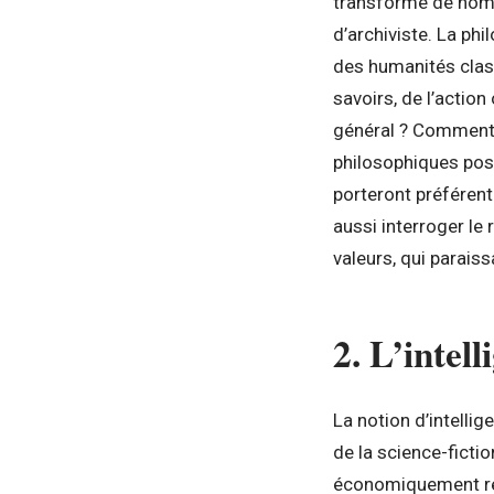
transformé de nomb
d’archiviste. La phi
des humanités class
savoirs, de l’actio
général ? Comment 
philosophiques pose-
porteront préférent
aussi interroger le
valeurs, qui paraissa
2. L’intell
La notion d’intellig
de la science-ficti
économiquement rent