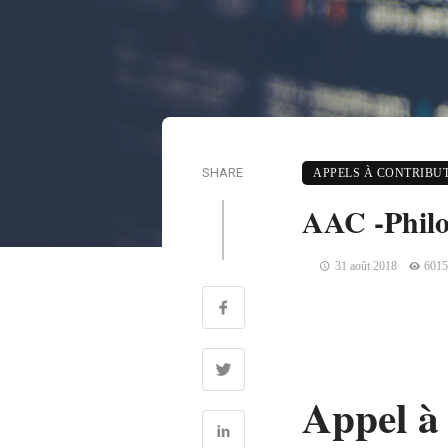
SHARE
APPELS À CONTRIBU
AAC -Philo
31 août 2018
6015
Appel à