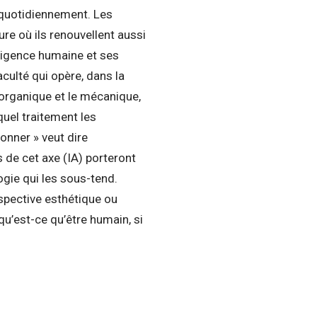
 quotidiennement. Les
ure où ils renouvellent aussi
ligence humaine et ses
aculté qui opère, dans la
 l’organique et le mécanique,
t quel traitement les
sonner » veut dire
s de cet axe (IA) porteront
logie qui les sous-tend.
spective esthétique ou
qu’est-ce qu’être humain, si