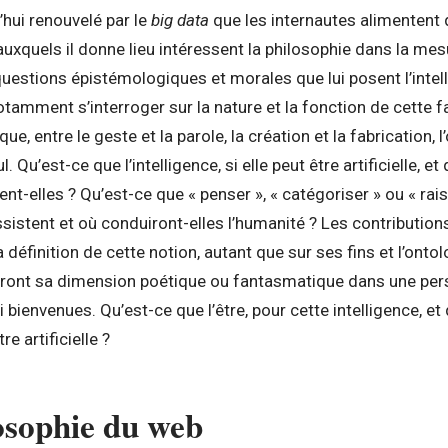
’hui renouvelé par le
big data
que les internautes alimentent
auxquels il donne lieu intéressent la philosophie dans la mes
uestions épistémologiques et morales que lui posent l’intel
otamment s’interroger sur la nature et la fonction de cette f
que, entre le geste et la parole, la création et la fabrication,
l. Qu’est-ce que l’intelligence, si elle peut être artificielle, e
nt-elles ? Qu’est-ce que « penser », « catégoriser » ou « rai
ssistent et où conduiront-elles l’humanité ? Les contribution
 définition de cette notion, autant que sur ses fins et l’onto
geront sa dimension poétique ou fantasmatique dans une per
bienvenues. Qu’est-ce que l’être, pour cette intelligence, et 
re artificielle ?
osophie du web