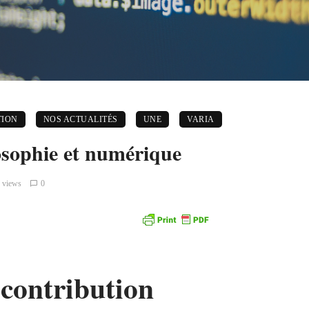
TION
NOS ACTUALITÉS
UNE
VARIA
sophie et numérique
 views
0
 contribution