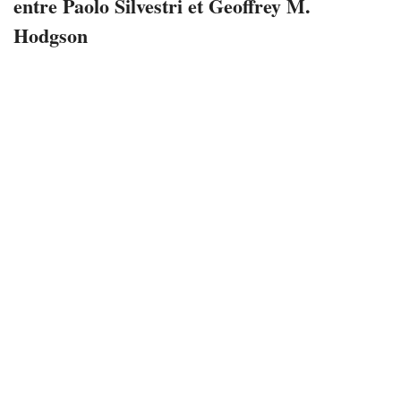
entre Paolo Silvestri et Geoffrey M.
Hodgson
4 novembre 2022
4033 views
0
Original publié dans
Journal of Economic Issues,
Volume
LV, No. 3 en 2021 et reproduit avec son autorisation par
Implications Philosophiques
. Traduit de l’anglais par
Stanislas Richard.
Résumé
: Cette conversation entre Geoffrey M. Hodgson et
Paolo Silvestri aborde les principaux thèmes de l’ouvrage
de Hodgson paru en 2021 :
Liberal Solidarity : The Political
Economy
of Social Democratic Liberalism.
Dans ce livre,
Hodgson combine différentes idées issues de l’économie