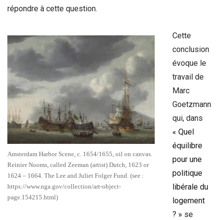
répondre à cette question.
Cette
conclusion
évoque le
travail de
Marc
Goetzmann
qui, dans
« Quel
équilibre
Amsterdam Harbor Scene, c. 1654/1655, oil on canvas.
pour une
Reinier Nooms, called Zeeman (artist) Dutch, 1623 or
politique
1624 – 1664. The Lee and Juliet Folger Fund. (see :
libérale du
https://www.nga.gov/collection/art-object-
page.154215.html)
logement
? »
se