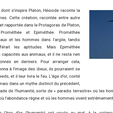
 dont s’inspire Platon, Hésiode raconte la
es. Cette création, racontée entre autre
et rapportée dans le Protagoras de Platon,
 Prométhée et Epiméthée. Prométhée
maux et les hommes dans l’argile, tandis
férait les aptitudes. Mais Epiméthée
s capacités aux animaux, et il ne resta rien
nnés en derniers. Pour arranger cela,
nna à l’image des dieux; ils pourraient se
ds, et il leur livra le feu. L’âge d’or, conté
ais dans un mythe distinct du précédent,
ade de l’humanité, sorte de « paradis terrestre» où les ho
s, où l’abondance règne et où les hommes vivent extrêmement
e l’âge d’or, l’humanité est vouée au mal, à la violenc