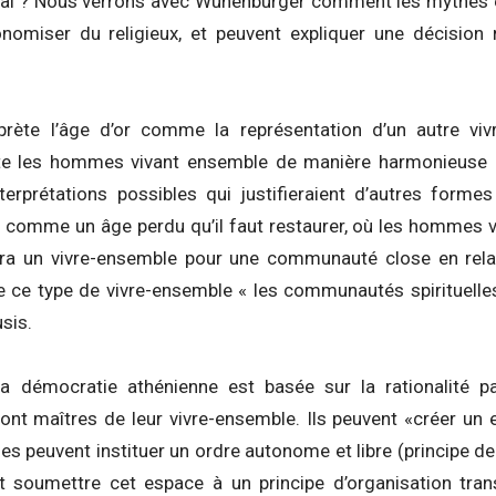
doxal ? Nous verrons avec Wunenburger comment les mythe
miser du religieux, et peuvent expliquer une décision ra
prète l’âge d’or comme la représentation d’un autre vi
e les hommes vivant ensemble de manière harmonieuse en 
terprétations possibles qui justifieraient d’autres formes
or comme un âge perdu qu’il faut restaurer, où les hommes v
rera un vivre-ensemble pour une communauté close en relatio
e type de vivre-ensemble « les communautés spirituelles »
sis.
a démocratie athénienne est basée sur la rationalité
sont maîtres de leur vivre-ensemble. Ils peuvent «créer un
es peuvent instituer un ordre autonome et libre (principe d
 et soumettre cet espace à un principe d’organisation tra