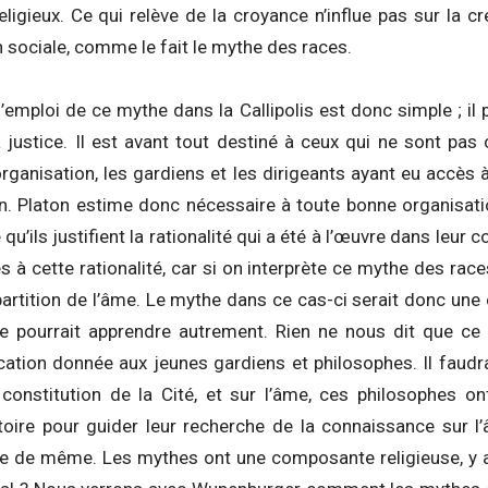
religieux. Ce qui relève de la croyance n’influe pas sur la c
n sociale, comme le fait le mythe des races.
 l’emploi de ce mythe dans la Callipolis est donc simple ; il
la justice. Il est avant tout destiné à ceux qui ne sont p
rganisation, les gardiens et les dirigeants ayant eu accès 
on. Platon estime donc nécessaire à toute bonne organisat
qu’ils justifient la rationalité qui a été à l’œuvre dans leur c
 à cette rationalité, car si on interprète ce mythe des races
ipartition de l’âme. Le mythe dans ce cas-ci serait donc une 
e pourrait apprendre autrement. Rien ne nous dit que ce
ucation donnée aux jeunes gardiens et philosophes. Il faud
 constitution de la Cité, et sur l’âme, ces philosophes o
stoire pour guider leur recherche de la connaissance sur
re de même. Les mythes ont une composante religieuse, y a