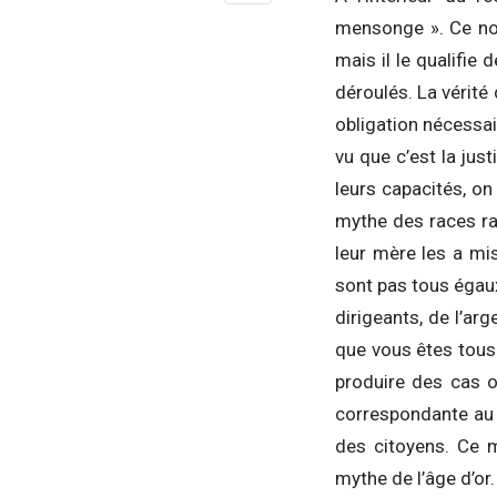
mensonge ». Ce nob
mais il le qualifie
déroulés. La vérité 
obligation nécessai
vu que c’est la just
leurs capacités, o
mythe des races ra
leur mère les a m
sont pas tous égaux,
dirigeants, de l’arg
que vous êtes tous 
produire des cas où
correspondante au m
des citoyens. Ce m
mythe de l’âge d’or.