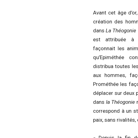
Avant cet âge d’or,
création des homm
dans
La Théogonie
est attribuée à
façonnait les ani
qu’Epiméthée con
distribua toutes le
aux hommes, faço
Prométhée les faço
déplacer sur deux pie
dans
la Théogonie
m
correspond à un st
paix, sans rivalité
« Depuis la fin d