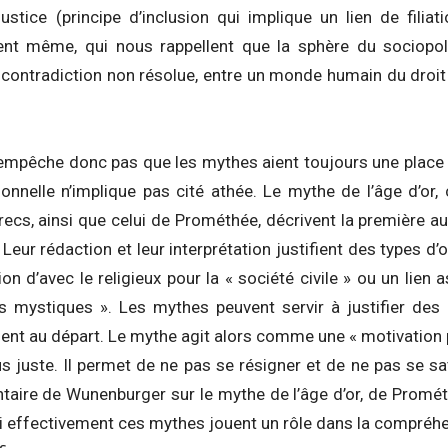
justice (principe d’inclusion qui implique un lien de filia
ent même, qui nous rappellent que la sphère du sociopol
 contradiction non résolue, entre un monde humain du dro
’empêche donc pas que les mythes aient toujours une place d
tionnelle n’implique pas cité athée. Le mythe de l’âge d’o
Grecs, ainsi que celui de Prométhée, décrivent la premièr
 Leur rédaction et leur interprétation justifient des types d’
on d’avec le religieux pour la « société civile » ou un lien 
mystiques ». Les mythes peuvent servir à justifier des o
fiaient au départ. Le mythe agit alors comme une « motivation
s juste. Il permet de ne pas se résigner et de ne pas se sat
ire de Wunenburger sur le mythe de l’âge d’or, de Prométhé
 effectivement ces mythes jouent un rôle dans la compréhen