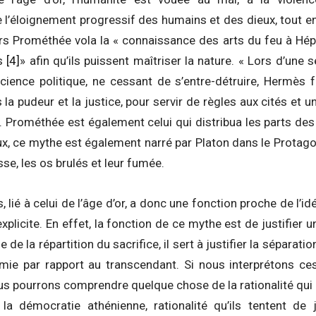
l’éloignement progressif des humains et des dieux, tout en 
ors Prométhée vola la « connaissance des arts du feu à Hép
s
[4]
» afin qu’ils puissent maîtriser la nature. « Lors d’un
cience politique, ne cessant de s’entre-détruire, Hermès
a pudeur et la justice, pour servir de règles aux cités et u
. Prométhée est également celui qui distribua les parts des
x, ce mythe est également narré par Platon dans le Protag
isse, les os brulés et leur fumée.
lié à celui de l’âge d’or, a donc une fonction proche de l’id
 explicite. En effet, la fonction de ce mythe est de justifier 
de la répartition du sacrifice, il sert à justifier la sépara
nomie par rapport au transcendant. Si nous interprétons
us pourrons comprendre quelque chose de la rationalité qui
a démocratie athénienne, rationalité qu’ils tentent de jus