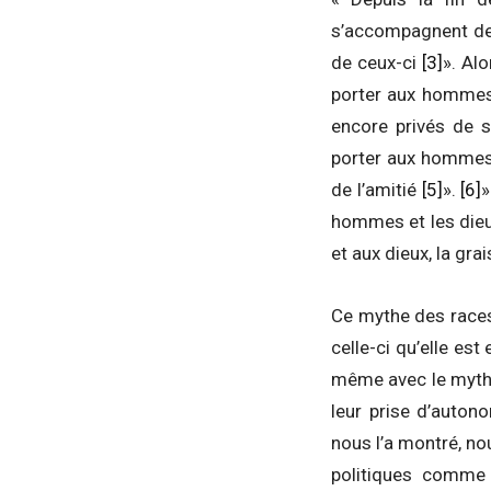
s’accompagnent de 
de ceux-ci
[3]
». Al
porter aux homme
encore privés de s
porter aux hommes l
de l’amitié
[5]
».
[6]
»
hommes et les dieu
et aux dieux, la gra
Ce mythe des races, 
celle-ci qu’elle est
même avec le mythe 
leur prise d’auto
nous l’a montré, no
politiques comme l