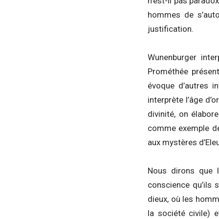
n’est-il pas para
hommes de s’autono
justification.
Wunenburger inter
Prométhée présent
évoque d’autres in
interprète l’âge d’
divinité, on élabo
comme exemple de c
aux mystères d’Eleu
Nous dirons que l
conscience qu’ils 
dieux, où les homm
la société civile)