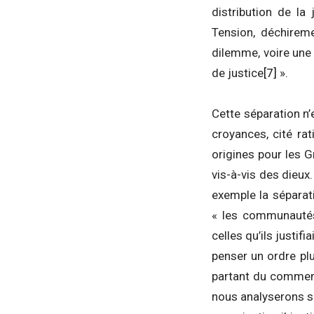
distribution de la 
Tension, déchirem
dilemme, voire une
de justice
[7]
».
Cette séparation n
croyances, cité ra
origines pour les 
vis-à-vis des dieux.
exemple la séparati
« les communautés 
celles qu’ils justi
penser un ordre plu
partant du commenta
nous analyserons si