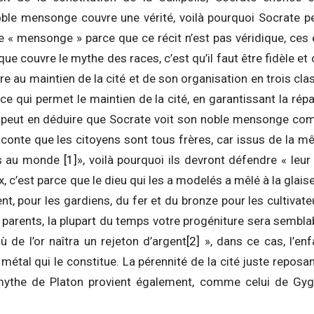
le mensonge couvre une vérité, voilà pourquoi Socrate peut
 de « mensonge » parce que ce récit n’est pas véridique, c
que couvre le mythe des races, c’est qu’il faut être fidèle et ob
re au maintien de la cité et de son organisation en trois cl
ice qui permet le maintien de la cité, en garantissant la rép
n peut en déduire que Socrate voit son noble mensonge c
conte que les citoyens sont tous frères, car issus de la mê
is au monde
[1]
», voilà pourquoi ils devront défendre « leur
 c’est parce que le dieu qui les a modelés a mêlé à la glaise 
ent, pour les gardiens, du fer et du bronze pour les cultivateu
parents, la plupart du temps votre progéniture sera semblab
 de l’or naîtra un rejeton d’argent
[2]
», dans ce cas, l’en
étal qui le constitue. La pérennité de la cité juste reposant
ythe de Platon provient également, comme celui de Gygès