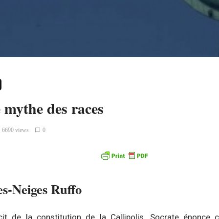
 mythe des races
6690 views
0
s-Neiges Ruffo
écit de la constitution de la Callipolis, Socrate énonce 